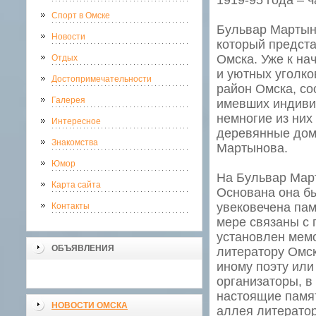
1919-95 года – 
Спорт в Омске
Бульвар Мартыно
Новости
который предст
Омска. Уже к на
Отдых
и уютных уголко
Достопримечательности
район Омска, со
Галерея
имевших индиви
немногие из них
Интересное
деревянные дом
Знакомства
Мартынова.
Юмор
На Бульвар Мар
Карта сайта
Основана она бы
увековечена пам
Контакты
мере связаны с 
установлен мем
ОБЪЯВЛЕНИЯ
литератору Омс
иному поэту или
организаторы, в
настоящие памят
НОВОСТИ ОМСКА
аллея литерато