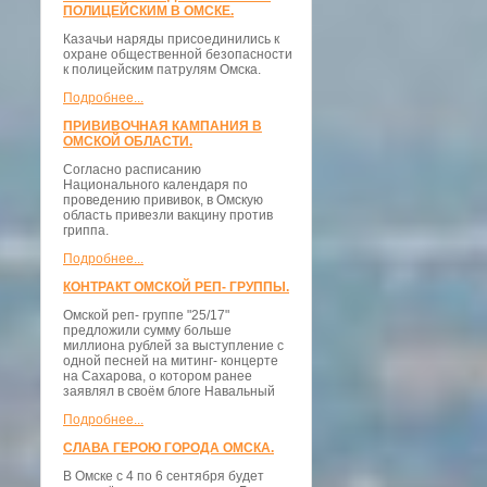
ПОЛИЦЕЙСКИМ В ОМСКЕ.
Казачьи наряды присоединились к
охране общественной безопасности
к полицейским патрулям Омска.
Подробнее...
ПРИВИВОЧНАЯ КАМПАНИЯ В
ОМСКОЙ ОБЛАСТИ.
Согласно расписанию
Национального календаря по
проведению прививок, в Омскую
область привезли вакцину против
гриппа.
Подробнее...
КОНТРАКТ ОМСКОЙ РЕП- ГРУППЫ.
Омской реп- группе "25/17"
предложили сумму больше
миллиона рублей за выступление с
одной песней на митинг- концерте
на Сахарова, о котором ранее
заявлял в своём блоге Навальный
Подробнее...
СЛАВА ГЕРОЮ ГОРОДА ОМСКА.
В Омске с 4 по 6 сентября будет