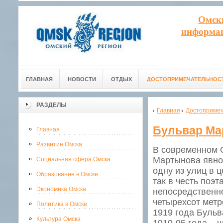
Омск
информац
ГЛАВНАЯ
НОВОСТИ
ОТДЫХ
ДОСТОПРИМЕЧАТЕЛЬНОС
РАЗДЕЛЫ
Главная
Достопримеч
Бульвар Ма
Главная
Развитие Омска
В современном О
Мартынова явно 
Социальная сфера Омска
одну из улиц в 
Образование в Омске
так в честь поэ
Экономика Омска
непосредственно
четырехсот метр
Политика в Омске
1919 года Бульв
Культура Омска