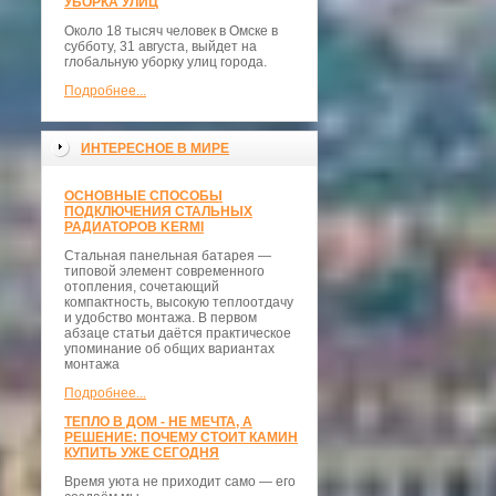
УБОРКА УЛИЦ
Около 18 тысяч человек в Омске в
субботу, 31 августа, выйдет на
глобальную уборку улиц города.
Подробнее...
ИНТЕРЕСНОЕ В МИРЕ
ОСНОВНЫЕ СПОСОБЫ
ПОДКЛЮЧЕНИЯ СТАЛЬНЫХ
РАДИАТОРОВ KERMI
Стальная панельная батарея —
типовой элемент современного
отопления, сочетающий
компактность, высокую теплоотдачу
и удобство монтажа. В первом
абзаце статьи даётся практическое
упоминание об общих вариантах
монтажа
Подробнее...
ТЕПЛО В ДОМ - НЕ МЕЧТА, А
РЕШЕНИЕ: ПОЧЕМУ СТОИТ КАМИН
КУПИТЬ УЖЕ СЕГОДНЯ
Время уюта не приходит само — его