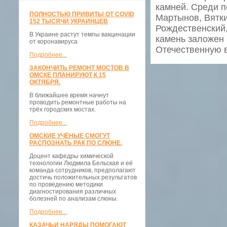
камней. Среди п
ПОЛНОСТЬЮ ПРИВИТЫ ОТ COVID
Мартынов, Вятки
152 ТЫСЯЧИ УКРАИНЦЕВ
Рождественский,
В Украине растут темпы вакцинации
камень заложен 
от коронавируса
Отечественную в
Подробнее...
ЗАКОНЧИТЬ РЕМОНТ МОСТОВ В
ОМСКЕ ПЛАНИРУЮТ К 15
ОКТЯБРЯ.
В ближайшее время начнут
проводить ремонтные работы на
трёх городских мостах.
Подробнее...
ОМСКИЕ УЧЁНЫЕ СМОГУТ
РАСПОЗНАТЬ РАК ПО СЛЮНЕ.
Доцент кафедры химической
технологии Людмила Бельская и её
команда сотрудников, предполагают
достичь положительных результатов
по проведению методики
диагностирования различных
болезней по анализам слюны.
Подробнее...
КАЗАЧЬИ НАРЯДЫ ПОМОГАЮТ