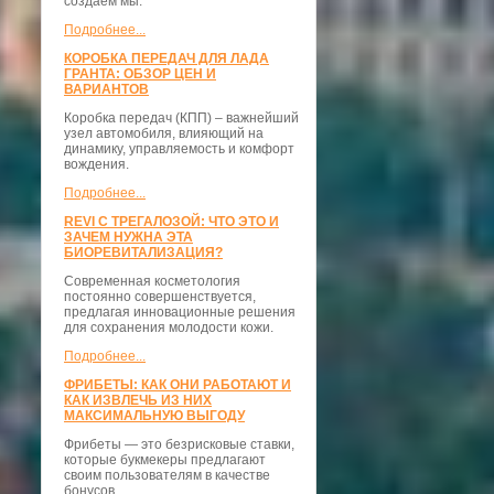
создаём мы.
Подробнее...
КОРОБКА ПЕРЕДАЧ ДЛЯ ЛАДА
ГРАНТА: ОБЗОР ЦЕН И
ВАРИАНТОВ
Коробка передач (КПП) – важнейший
узел автомобиля, влияющий на
динамику, управляемость и комфорт
вождения.
Подробнее...
REVI С ТРЕГАЛОЗОЙ: ЧТО ЭТО И
ЗАЧЕМ НУЖНА ЭТА
БИОРЕВИТАЛИЗАЦИЯ?
Современная косметология
постоянно совершенствуется,
предлагая инновационные решения
для сохранения молодости кожи.
Подробнее...
ФРИБЕТЫ: КАК ОНИ РАБОТАЮТ И
КАК ИЗВЛЕЧЬ ИЗ НИХ
МАКСИМАЛЬНУЮ ВЫГОДУ
Фрибеты — это безрисковые ставки,
которые букмекеры предлагают
своим пользователям в качестве
бонусов.