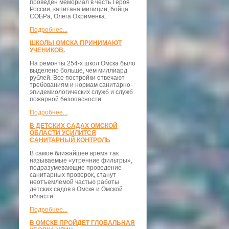
проведён мемориал в честь Героя
России, капитана милиции, бойца
СОБРа, Олега Охрименка.
Подробнее...
ШКОЛЫ ОМСКА ПРИНИМАЮТ
УЧЕНИКОВ.
На ремонты 254-х школ Омска было
выделено больше, чем миллиард
рублей. Все постройки отвечают
требованиям и нормам санитарно-
эпидемиологических служб и служб
пожарной безопасности.
Подробнее...
В ДЕТСКИХ САДАХ ОМСКОЙ
ОБЛАСТИ УСИЛИТСЯ
САНИТАРНЫЙ КОНТРОЛЬ
В самое ближайшее время так
называемые «утренние фильтры»,
подразумевающие проведение
санитарных проверок, станут
неотъемлемой частью работы
детских садов в Омске и Омской
области.
Подробнее...
В ОМСКЕ ПРОЙДЕТ ГЛОБАЛЬНАЯ