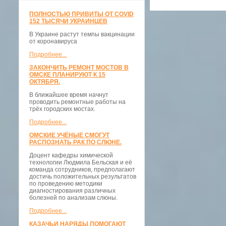
ПОЛНОСТЬЮ ПРИВИТЫ ОТ COVID
152 ТЫСЯЧИ УКРАИНЦЕВ
В Украине растут темпы вакцинации
от коронавируса
Подробнее...
ЗАКОНЧИТЬ РЕМОНТ МОСТОВ В
ОМСКЕ ПЛАНИРУЮТ К 15
ОКТЯБРЯ.
В ближайшее время начнут
проводить ремонтные работы на
трёх городских мостах.
Подробнее...
ОМСКИЕ УЧЁНЫЕ СМОГУТ
РАСПОЗНАТЬ РАК ПО СЛЮНЕ.
Доцент кафедры химической
технологии Людмила Бельская и её
команда сотрудников, предполагают
достичь положительных результатов
по проведению методики
диагностирования различных
болезней по анализам слюны.
Подробнее...
КАЗАЧЬИ НАРЯДЫ ПОМОГАЮТ