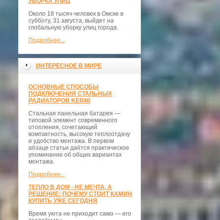
УБОРКА УЛИЦ
Около 18 тысяч человек в Омске в
субботу, 31 августа, выйдет на
глобальную уборку улиц города.
Подробнее...
ИНТЕРЕСНОЕ В МИРЕ
ОСНОВНЫЕ СПОСОБЫ
ПОДКЛЮЧЕНИЯ СТАЛЬНЫХ
РАДИАТОРОВ KERMI
Стальная панельная батарея —
типовой элемент современного
отопления, сочетающий
компактность, высокую теплоотдачу
и удобство монтажа. В первом
абзаце статьи даётся практическое
упоминание об общих вариантах
монтажа
Подробнее...
ТЕПЛО В ДОМ - НЕ МЕЧТА, А
РЕШЕНИЕ: ПОЧЕМУ СТОИТ КАМИН
КУПИТЬ УЖЕ СЕГОДНЯ
Время уюта не приходит само — его