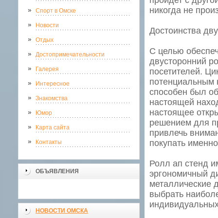
пройдет с друго
никогда не прои
Спорт в Омске
Новости
Достоинства дву
Отдых
С целью обеспеч
Достопримечательности
двусторонний р
Галерея
посетителей. Ц
потенциальным к
Интересное
способен был об
Знакомства
настоящей наход
настоящее откры
Юмор
решением для пр
Карта сайта
привлечь вниман
покупать именно
Контакты
Ролл ап стенд и
ОБЪЯВЛЕНИЯ
эргономичный д
металлические д
выбрать наиболе
индивидуальных
НОВОСТИ ОМСКА