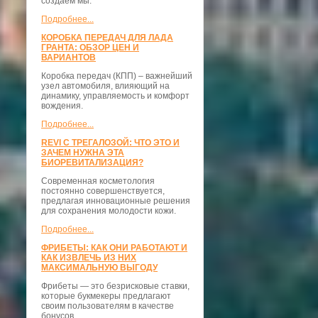
создаём мы.
Подробнее...
КОРОБКА ПЕРЕДАЧ ДЛЯ ЛАДА
ГРАНТА: ОБЗОР ЦЕН И
ВАРИАНТОВ
Коробка передач (КПП) – важнейший
узел автомобиля, влияющий на
динамику, управляемость и комфорт
вождения.
Подробнее...
REVI С ТРЕГАЛОЗОЙ: ЧТО ЭТО И
ЗАЧЕМ НУЖНА ЭТА
БИОРЕВИТАЛИЗАЦИЯ?
Современная косметология
постоянно совершенствуется,
предлагая инновационные решения
для сохранения молодости кожи.
Подробнее...
ФРИБЕТЫ: КАК ОНИ РАБОТАЮТ И
КАК ИЗВЛЕЧЬ ИЗ НИХ
МАКСИМАЛЬНУЮ ВЫГОДУ
Фрибеты — это безрисковые ставки,
которые букмекеры предлагают
своим пользователям в качестве
бонусов.