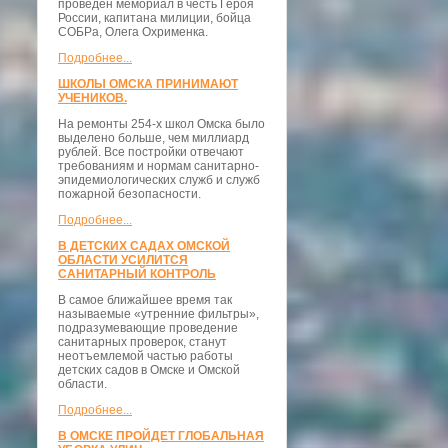
проведён мемориал в честь Героя
России, капитана милиции, бойца
СОБРа, Олега Охрименка.
Подробнее...
ШКОЛЫ ОМСКА ПРИНИМАЮТ
УЧЕНИКОВ.
На ремонты 254-х школ Омска было
выделено больше, чем миллиард
рублей. Все постройки отвечают
требованиям и нормам санитарно-
эпидемиологических служб и служб
пожарной безопасности.
Подробнее...
В ДЕТСКИХ САДАХ ОМСКОЙ
ОБЛАСТИ УСИЛИТСЯ
САНИТАРНЫЙ КОНТРОЛЬ
В самое ближайшее время так
называемые «утренние фильтры»,
подразумевающие проведение
санитарных проверок, станут
неотъемлемой частью работы
детских садов в Омске и Омской
области.
Подробнее...
В ОМСКЕ ПРОЙДЕТ ГЛОБАЛЬНАЯ