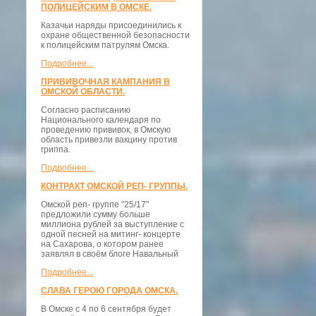
ПОЛИЦЕЙСКИМ В ОМСКЕ.
Казачьи наряды присоединились к
охране общественной безопасности
к полицейским патрулям Омска.
Подробнее...
ПРИВИВОЧНАЯ КАМПАНИЯ В
ОМСКОЙ ОБЛАСТИ.
Согласно расписанию
Национального календаря по
проведению прививок, в Омскую
область привезли вакцину против
гриппа.
Подробнее...
КОНТРАКТ ОМСКОЙ РЕП- ГРУППЫ.
Омской реп- группе "25/17"
предложили сумму больше
миллиона рублей за выступление с
одной песней на митинг- концерте
на Сахарова, о котором ранее
заявлял в своём блоге Навальный
Подробнее...
СЛАВА ГЕРОЮ ГОРОДА ОМСКА.
В Омске с 4 по 6 сентября будет