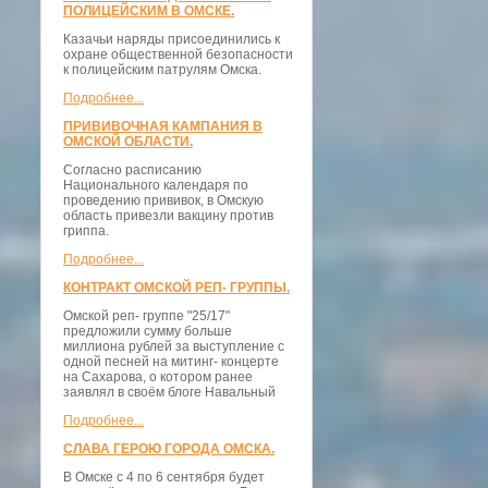
ПОЛИЦЕЙСКИМ В ОМСКЕ.
Казачьи наряды присоединились к
охране общественной безопасности
к полицейским патрулям Омска.
Подробнее...
ПРИВИВОЧНАЯ КАМПАНИЯ В
ОМСКОЙ ОБЛАСТИ.
Согласно расписанию
Национального календаря по
проведению прививок, в Омскую
область привезли вакцину против
гриппа.
Подробнее...
КОНТРАКТ ОМСКОЙ РЕП- ГРУППЫ.
Омской реп- группе "25/17"
предложили сумму больше
миллиона рублей за выступление с
одной песней на митинг- концерте
на Сахарова, о котором ранее
заявлял в своём блоге Навальный
Подробнее...
СЛАВА ГЕРОЮ ГОРОДА ОМСКА.
В Омске с 4 по 6 сентября будет