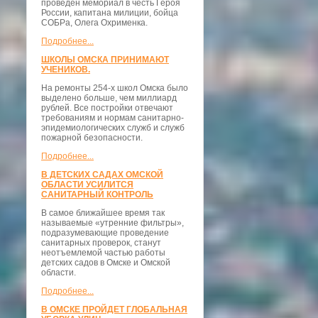
проведён мемориал в честь Героя
России, капитана милиции, бойца
СОБРа, Олега Охрименка.
Подробнее...
ШКОЛЫ ОМСКА ПРИНИМАЮТ
УЧЕНИКОВ.
На ремонты 254-х школ Омска было
выделено больше, чем миллиард
рублей. Все постройки отвечают
требованиям и нормам санитарно-
эпидемиологических служб и служб
пожарной безопасности.
Подробнее...
В ДЕТСКИХ САДАХ ОМСКОЙ
ОБЛАСТИ УСИЛИТСЯ
САНИТАРНЫЙ КОНТРОЛЬ
В самое ближайшее время так
называемые «утренние фильтры»,
подразумевающие проведение
санитарных проверок, станут
неотъемлемой частью работы
детских садов в Омске и Омской
области.
Подробнее...
В ОМСКЕ ПРОЙДЕТ ГЛОБАЛЬНАЯ