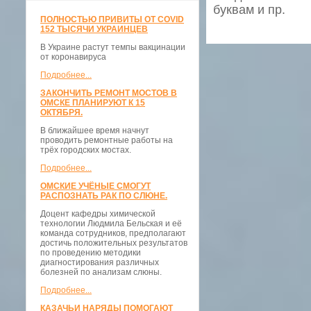
буквам и пр.
ПОЛНОСТЬЮ ПРИВИТЫ ОТ COVID
152 ТЫСЯЧИ УКРАИНЦЕВ
В Украине растут темпы вакцинации
от коронавируса
Подробнее...
ЗАКОНЧИТЬ РЕМОНТ МОСТОВ В
ОМСКЕ ПЛАНИРУЮТ К 15
ОКТЯБРЯ.
В ближайшее время начнут
проводить ремонтные работы на
трёх городских мостах.
Подробнее...
ОМСКИЕ УЧЁНЫЕ СМОГУТ
РАСПОЗНАТЬ РАК ПО СЛЮНЕ.
Доцент кафедры химической
технологии Людмила Бельская и её
команда сотрудников, предполагают
достичь положительных результатов
по проведению методики
диагностирования различных
болезней по анализам слюны.
Подробнее...
КАЗАЧЬИ НАРЯДЫ ПОМОГАЮТ