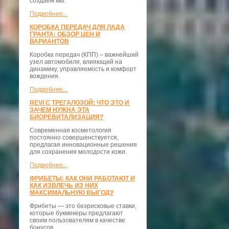
создаём мы.
Подробнее...
КОРОБКА ПЕРЕДАЧ ДЛЯ ЛАДА
ГРАНТА: ОБЗОР ЦЕН И
ВАРИАНТОВ
Коробка передач (КПП) – важнейший
узел автомобиля, влияющий на
динамику, управляемость и комфорт
вождения.
Подробнее...
REVI С ТРЕГАЛОЗОЙ: ЧТО ЭТО И
ЗАЧЕМ НУЖНА ЭТА
БИОРЕВИТАЛИЗАЦИЯ?
Современная косметология
постоянно совершенствуется,
предлагая инновационные решения
для сохранения молодости кожи.
Подробнее...
ФРИБЕТЫ: КАК ОНИ РАБОТАЮТ И
КАК ИЗВЛЕЧЬ ИЗ НИХ
МАКСИМАЛЬНУЮ ВЫГОДУ
Фрибеты — это безрисковые ставки,
которые букмекеры предлагают
своим пользователям в качестве
бонусов.