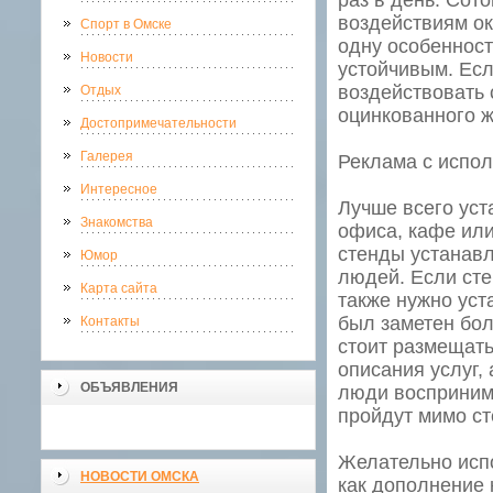
раз в день. Сот
воздействиям о
Спорт в Омске
одну особенность
Новости
устойчивым. Если
воздействовать 
Отдых
оцинкованного ж
Достопримечательности
Галерея
Реклама с испо
Интересное
Лучше всего уст
Знакомства
офиса, кафе или
стенды устанавл
Юмор
людей. Если сте
Карта сайта
также нужно уст
был заметен бол
Контакты
стоит размещать
описания услуг,
ОБЪЯВЛЕНИЯ
люди воспринимат
пройдут мимо ст
Желательно испо
НОВОСТИ ОМСКА
как дополнение 