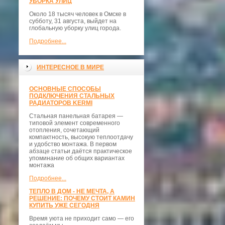
УБОРКА УЛИЦ
Около 18 тысяч человек в Омске в
субботу, 31 августа, выйдет на
глобальную уборку улиц города.
Подробнее...
ИНТЕРЕСНОЕ В МИРЕ
ОСНОВНЫЕ СПОСОБЫ
ПОДКЛЮЧЕНИЯ СТАЛЬНЫХ
РАДИАТОРОВ KERMI
Стальная панельная батарея —
типовой элемент современного
отопления, сочетающий
компактность, высокую теплоотдачу
и удобство монтажа. В первом
абзаце статьи даётся практическое
упоминание об общих вариантах
монтажа
Подробнее...
ТЕПЛО В ДОМ - НЕ МЕЧТА, А
РЕШЕНИЕ: ПОЧЕМУ СТОИТ КАМИН
КУПИТЬ УЖЕ СЕГОДНЯ
Время уюта не приходит само — его