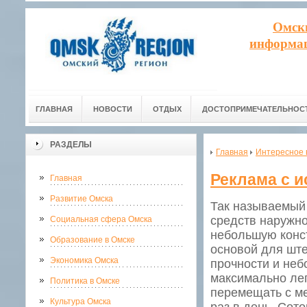
Омск
информац
ГЛАВНАЯ
НОВОСТИ
ОТДЫХ
ДОСТОПРИМЕЧАТЕЛЬНОС
РАЗДЕЛЫ
Главная
Интересное 
Реклама с 
Главная
Развитие Омска
Так называемый
средств наружн
Социальная сфера Омска
небольшую конст
Образование в Омске
основой для ште
Экономика Омска
прочности и неб
максимально лег
Политика в Омске
перемещать с ме
Культура Омска