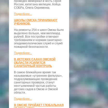
проведён мемориал в честь Героя
России, капитана милиции, бойца
СОБРа, Олега Охрименка.
Подробнее...
ШКОЛЫ ОМСКА ПРИНИМАЮТ
УЧЕНИКОВ.
На ремонты 254-х школ Омска было
выделено больше, чем миллиард
рублей. Все постройки отвечают
требованиям и нормам санитарно-
эпидемиологических служб и служб
пожарной безопасности.
Подробнее...
В ДЕТСКИХ САДАХ ОМСКОЙ
ОБЛАСТИ УСИЛИТСЯ
САНИТАРНЫЙ КОНТРОЛЬ
В самое ближайшее время так
называемые «утренние фильтры»,
подразумевающие проведение
санитарных проверок, станут
неотъемлемой частью работы
детских садов в Омске и Омской
области.
Подробнее...
В ОМСКЕ ПРОЙДЕТ ГЛОБАЛЬНАЯ