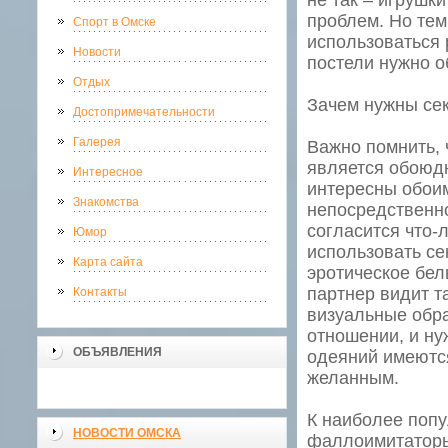
не так – игрушки
проблем. Но тем,
Спорт в Омске
использоваться 
Новости
постели нужно о
Отдых
Зачем нужны се
Достопримечательности
Галерея
Важно помнить,
является обоюдн
Интересное
интересны обоим
Знакомства
непосредственно
согласится что-
Юмор
использовать се
Карта сайта
эротическое бел
партнер видит т
Контакты
визуальные обра
отношении, и ну
ОБЪЯВЛЕНИЯ
одеяний имеются
желанным.
К наиболее попу
НОВОСТИ ОМСКА
фаллоимитаторы,