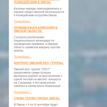
ПОЛИЦЕЙСКИМ В ОМСКЕ.
Казачьи наряды присоединились к
охране общественной безопасности
к полицейским патрулям Омска.
Подробнее...
ПРИВИВОЧНАЯ КАМПАНИЯ В
ОМСКОЙ ОБЛАСТИ.
Согласно расписанию
Национального календаря по
проведению прививок, в Омскую
область привезли вакцину против
гриппа.
Подробнее...
КОНТРАКТ ОМСКОЙ РЕП- ГРУППЫ.
Омской реп- группе "25/17"
предложили сумму больше
миллиона рублей за выступление с
одной песней на митинг- концерте
на Сахарова, о котором ранее
заявлял в своём блоге Навальный
Подробнее...
СЛАВА ГЕРОЮ ГОРОДА ОМСКА.
В Омске с 4 по 6 сентября будет