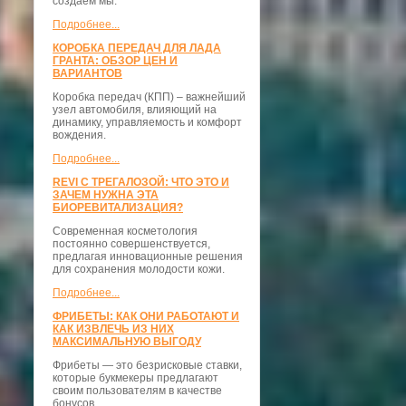
создаём мы.
Подробнее...
КОРОБКА ПЕРЕДАЧ ДЛЯ ЛАДА
ГРАНТА: ОБЗОР ЦЕН И
ВАРИАНТОВ
Коробка передач (КПП) – важнейший
узел автомобиля, влияющий на
динамику, управляемость и комфорт
вождения.
Подробнее...
REVI С ТРЕГАЛОЗОЙ: ЧТО ЭТО И
ЗАЧЕМ НУЖНА ЭТА
БИОРЕВИТАЛИЗАЦИЯ?
Современная косметология
постоянно совершенствуется,
предлагая инновационные решения
для сохранения молодости кожи.
Подробнее...
ФРИБЕТЫ: КАК ОНИ РАБОТАЮТ И
КАК ИЗВЛЕЧЬ ИЗ НИХ
МАКСИМАЛЬНУЮ ВЫГОДУ
Фрибеты — это безрисковые ставки,
которые букмекеры предлагают
своим пользователям в качестве
бонусов.