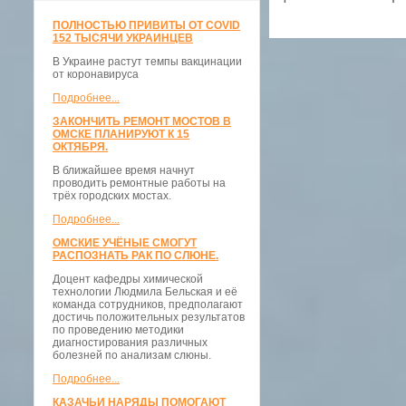
ПОЛНОСТЬЮ ПРИВИТЫ ОТ COVID
152 ТЫСЯЧИ УКРАИНЦЕВ
В Украине растут темпы вакцинации
от коронавируса
Подробнее...
ЗАКОНЧИТЬ РЕМОНТ МОСТОВ В
ОМСКЕ ПЛАНИРУЮТ К 15
ОКТЯБРЯ.
В ближайшее время начнут
проводить ремонтные работы на
трёх городских мостах.
Подробнее...
ОМСКИЕ УЧЁНЫЕ СМОГУТ
РАСПОЗНАТЬ РАК ПО СЛЮНЕ.
Доцент кафедры химической
технологии Людмила Бельская и её
команда сотрудников, предполагают
достичь положительных результатов
по проведению методики
диагностирования различных
болезней по анализам слюны.
Подробнее...
КАЗАЧЬИ НАРЯДЫ ПОМОГАЮТ