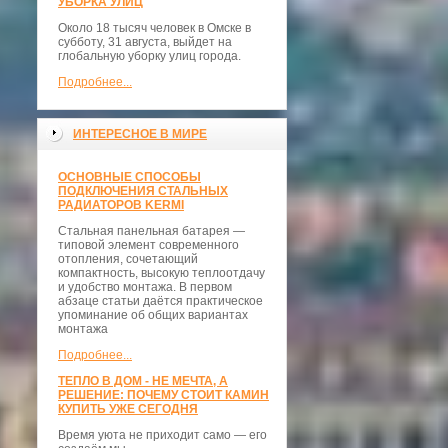
УБОРКА УЛИЦ
Около 18 тысяч человек в Омске в
субботу, 31 августа, выйдет на
глобальную уборку улиц города.
Подробнее...
ИНТЕРЕСНОЕ В МИРЕ
ОСНОВНЫЕ СПОСОБЫ
ПОДКЛЮЧЕНИЯ СТАЛЬНЫХ
РАДИАТОРОВ KERMI
Стальная панельная батарея —
типовой элемент современного
отопления, сочетающий
компактность, высокую теплоотдачу
и удобство монтажа. В первом
абзаце статьи даётся практическое
упоминание об общих вариантах
монтажа
Подробнее...
ТЕПЛО В ДОМ - НЕ МЕЧТА, А
РЕШЕНИЕ: ПОЧЕМУ СТОИТ КАМИН
КУПИТЬ УЖЕ СЕГОДНЯ
Время уюта не приходит само — его