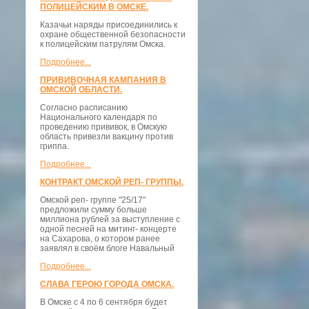
ПОЛИЦЕЙСКИМ В ОМСКЕ.
Казачьи наряды присоединились к
охране общественной безопасности
к полицейским патрулям Омска.
Подробнее...
ПРИВИВОЧНАЯ КАМПАНИЯ В
ОМСКОЙ ОБЛАСТИ.
Согласно расписанию
Национального календаря по
проведению прививок, в Омскую
область привезли вакцину против
гриппа.
Подробнее...
КОНТРАКТ ОМСКОЙ РЕП- ГРУППЫ.
Омской реп- группе "25/17"
предложили сумму больше
миллиона рублей за выступление с
одной песней на митинг- концерте
на Сахарова, о котором ранее
заявлял в своём блоге Навальный
Подробнее...
СЛАВА ГЕРОЮ ГОРОДА ОМСКА.
В Омске с 4 по 6 сентября будет