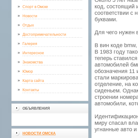
Около 5 лет на
код, состоящий 
Спорт в Омске
соответствии с
Новости
буквами.
Отдых
Для чего нужен 
Достопримечательности
Галерея
В вин коде bmw,
В 1983 году так
Интересное
теперь ставился
Знакомства
автомобилей бмв
обозначения 11 
Юмор
стали маркирова
Карта сайта
отделение, на к
сиденьем. Однак
Контакты
строении номера
автомобили, ко
ОБЪЯВЛЕНИЯ
Идентификационн
миру спасал вла
угнанные авто и
НОВОСТИ ОМСКА