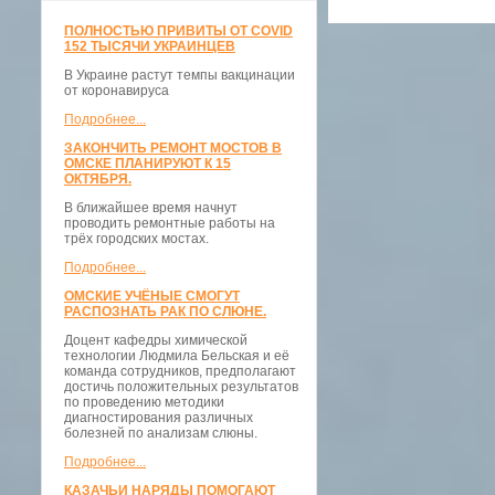
ПОЛНОСТЬЮ ПРИВИТЫ ОТ COVID
152 ТЫСЯЧИ УКРАИНЦЕВ
В Украине растут темпы вакцинации
от коронавируса
Подробнее...
ЗАКОНЧИТЬ РЕМОНТ МОСТОВ В
ОМСКЕ ПЛАНИРУЮТ К 15
ОКТЯБРЯ.
В ближайшее время начнут
проводить ремонтные работы на
трёх городских мостах.
Подробнее...
ОМСКИЕ УЧЁНЫЕ СМОГУТ
РАСПОЗНАТЬ РАК ПО СЛЮНЕ.
Доцент кафедры химической
технологии Людмила Бельская и её
команда сотрудников, предполагают
достичь положительных результатов
по проведению методики
диагностирования различных
болезней по анализам слюны.
Подробнее...
КАЗАЧЬИ НАРЯДЫ ПОМОГАЮТ