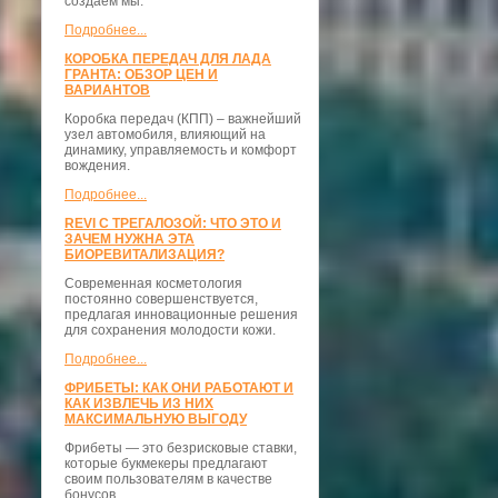
создаём мы.
Подробнее...
КОРОБКА ПЕРЕДАЧ ДЛЯ ЛАДА
ГРАНТА: ОБЗОР ЦЕН И
ВАРИАНТОВ
Коробка передач (КПП) – важнейший
узел автомобиля, влияющий на
динамику, управляемость и комфорт
вождения.
Подробнее...
REVI С ТРЕГАЛОЗОЙ: ЧТО ЭТО И
ЗАЧЕМ НУЖНА ЭТА
БИОРЕВИТАЛИЗАЦИЯ?
Современная косметология
постоянно совершенствуется,
предлагая инновационные решения
для сохранения молодости кожи.
Подробнее...
ФРИБЕТЫ: КАК ОНИ РАБОТАЮТ И
КАК ИЗВЛЕЧЬ ИЗ НИХ
МАКСИМАЛЬНУЮ ВЫГОДУ
Фрибеты — это безрисковые ставки,
которые букмекеры предлагают
своим пользователям в качестве
бонусов.