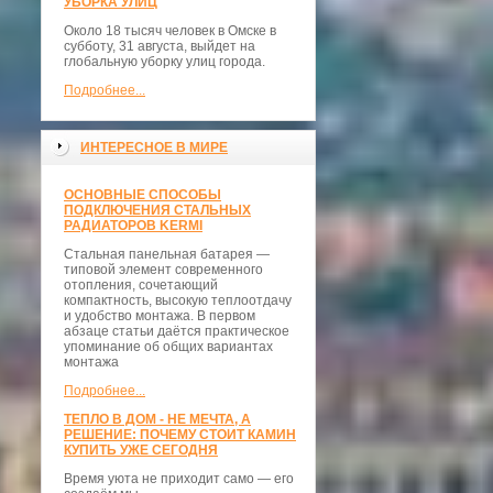
УБОРКА УЛИЦ
Около 18 тысяч человек в Омске в
субботу, 31 августа, выйдет на
глобальную уборку улиц города.
Подробнее...
ИНТЕРЕСНОЕ В МИРЕ
ОСНОВНЫЕ СПОСОБЫ
ПОДКЛЮЧЕНИЯ СТАЛЬНЫХ
РАДИАТОРОВ KERMI
Стальная панельная батарея —
типовой элемент современного
отопления, сочетающий
компактность, высокую теплоотдачу
и удобство монтажа. В первом
абзаце статьи даётся практическое
упоминание об общих вариантах
монтажа
Подробнее...
ТЕПЛО В ДОМ - НЕ МЕЧТА, А
РЕШЕНИЕ: ПОЧЕМУ СТОИТ КАМИН
КУПИТЬ УЖЕ СЕГОДНЯ
Время уюта не приходит само — его