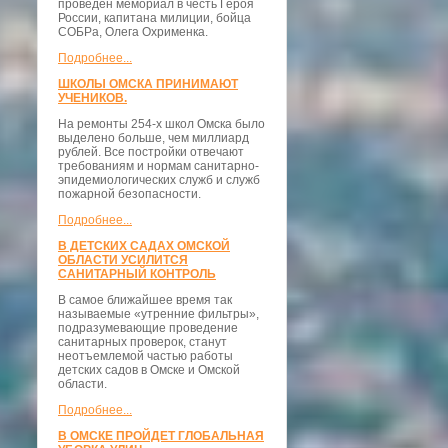
проведён мемориал в честь Героя
России, капитана милиции, бойца
СОБРа, Олега Охрименка.
Подробнее...
ШКОЛЫ ОМСКА ПРИНИМАЮТ
УЧЕНИКОВ.
На ремонты 254-х школ Омска было
выделено больше, чем миллиард
рублей. Все постройки отвечают
требованиям и нормам санитарно-
эпидемиологических служб и служб
пожарной безопасности.
Подробнее...
В ДЕТСКИХ САДАХ ОМСКОЙ
ОБЛАСТИ УСИЛИТСЯ
САНИТАРНЫЙ КОНТРОЛЬ
В самое ближайшее время так
называемые «утренние фильтры»,
подразумевающие проведение
санитарных проверок, станут
неотъемлемой частью работы
детских садов в Омске и Омской
области.
Подробнее...
В ОМСКЕ ПРОЙДЕТ ГЛОБАЛЬНАЯ