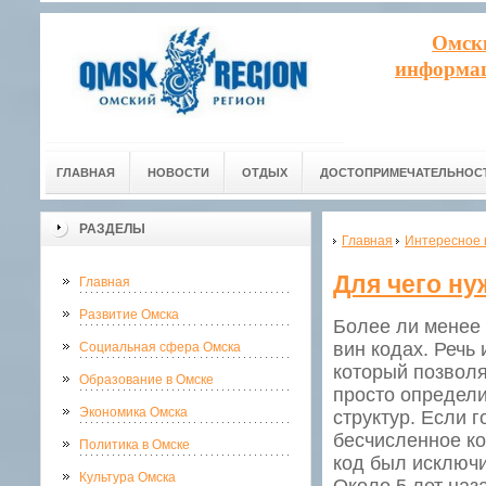
Омск
информац
ГЛАВНАЯ
НОВОСТИ
ОТДЫХ
ДОСТОПРИМЕЧАТЕЛЬНОС
РАЗДЕЛЫ
Главная
Интересное 
Для чего ну
Главная
Развитие Омска
Более ли менее 
вин кодах. Речь
Социальная сфера Омска
который позволя
Образование в Омске
просто определи
Экономика Омска
структур. Если 
бесчисленное ко
Политика в Омске
код был исключи
Культура Омска