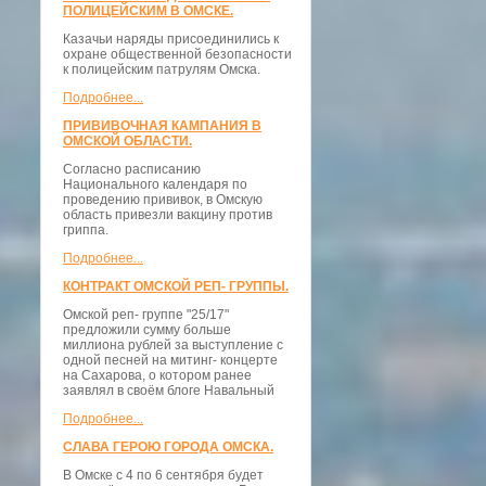
ПОЛИЦЕЙСКИМ В ОМСКЕ.
Казачьи наряды присоединились к
охране общественной безопасности
к полицейским патрулям Омска.
Подробнее...
ПРИВИВОЧНАЯ КАМПАНИЯ В
ОМСКОЙ ОБЛАСТИ.
Согласно расписанию
Национального календаря по
проведению прививок, в Омскую
область привезли вакцину против
гриппа.
Подробнее...
КОНТРАКТ ОМСКОЙ РЕП- ГРУППЫ.
Омской реп- группе "25/17"
предложили сумму больше
миллиона рублей за выступление с
одной песней на митинг- концерте
на Сахарова, о котором ранее
заявлял в своём блоге Навальный
Подробнее...
СЛАВА ГЕРОЮ ГОРОДА ОМСКА.
В Омске с 4 по 6 сентября будет