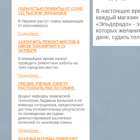
ПОЛНОСТЬЮ ПРИВИТЫ ОТ COVID
В настоящее вр
152 ТЫСЯЧИ УКРАИНЦЕВ
каждый магазин 
В Украине растут темпы вакцинации
«Эльдорадо» - эт
от коронавируса
которых желания
Подробнее...
деле, судить то
ЗАКОНЧИТЬ РЕМОНТ МОСТОВ В
ОМСКЕ ПЛАНИРУЮТ К 15
ОКТЯБРЯ.
В ближайшее время начнут
проводить ремонтные работы на
трёх городских мостах.
Подробнее...
ОМСКИЕ УЧЁНЫЕ СМОГУТ
РАСПОЗНАТЬ РАК ПО СЛЮНЕ.
Доцент кафедры химической
технологии Людмила Бельская и её
команда сотрудников, предполагают
достичь положительных результатов
по проведению методики
диагностирования различных
болезней по анализам слюны.
Подробнее...
КАЗАЧЬИ НАРЯДЫ ПОМОГАЮТ