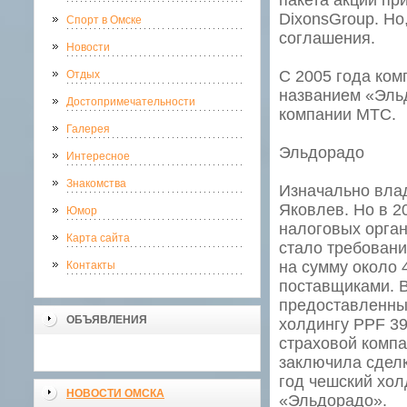
пакета акций пр
DixonsGroup. Но
Спорт в Омске
соглашения.
Новости
С 2005 года ком
Отдых
названием «Эльд
Достопримечательности
компании МТС.
Галерея
Эльдорадо
Интересное
Знакомства
Изначально вла
Яковлев. Но в 2
Юмор
налоговых орган
Карта сайта
стало требовани
на сумму около 
Контакты
поставщиками. 
предоставленный
ОБЪЯВЛЕНИЯ
холдингу PPF 3
страховой компа
заключила сделк
год чешский хо
НОВОСТИ ОМСКА
«Эльдорадо».