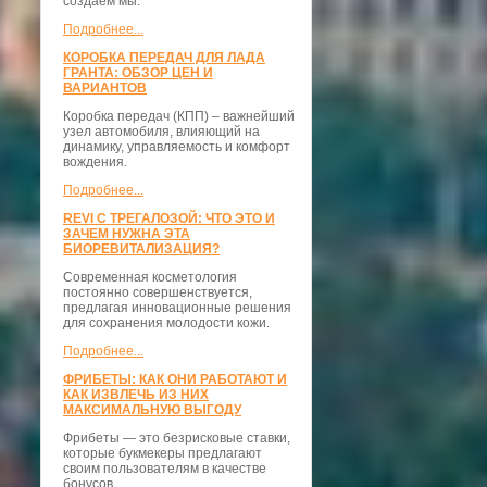
создаём мы.
Подробнее...
КОРОБКА ПЕРЕДАЧ ДЛЯ ЛАДА
ГРАНТА: ОБЗОР ЦЕН И
ВАРИАНТОВ
Коробка передач (КПП) – важнейший
узел автомобиля, влияющий на
динамику, управляемость и комфорт
вождения.
Подробнее...
REVI С ТРЕГАЛОЗОЙ: ЧТО ЭТО И
ЗАЧЕМ НУЖНА ЭТА
БИОРЕВИТАЛИЗАЦИЯ?
Современная косметология
постоянно совершенствуется,
предлагая инновационные решения
для сохранения молодости кожи.
Подробнее...
ФРИБЕТЫ: КАК ОНИ РАБОТАЮТ И
КАК ИЗВЛЕЧЬ ИЗ НИХ
МАКСИМАЛЬНУЮ ВЫГОДУ
Фрибеты — это безрисковые ставки,
которые букмекеры предлагают
своим пользователям в качестве
бонусов.