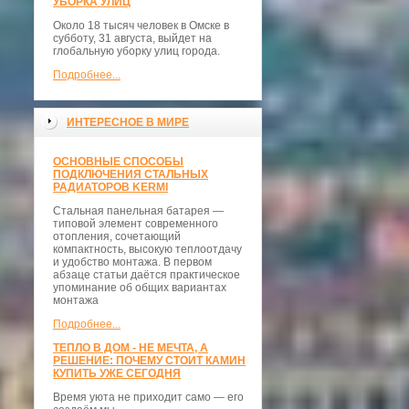
УБОРКА УЛИЦ
Около 18 тысяч человек в Омске в
субботу, 31 августа, выйдет на
глобальную уборку улиц города.
Подробнее...
ИНТЕРЕСНОЕ В МИРЕ
ОСНОВНЫЕ СПОСОБЫ
ПОДКЛЮЧЕНИЯ СТАЛЬНЫХ
РАДИАТОРОВ KERMI
Стальная панельная батарея —
типовой элемент современного
отопления, сочетающий
компактность, высокую теплоотдачу
и удобство монтажа. В первом
абзаце статьи даётся практическое
упоминание об общих вариантах
монтажа
Подробнее...
ТЕПЛО В ДОМ - НЕ МЕЧТА, А
РЕШЕНИЕ: ПОЧЕМУ СТОИТ КАМИН
КУПИТЬ УЖЕ СЕГОДНЯ
Время уюта не приходит само — его