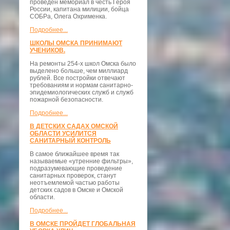
проведён мемориал в честь Героя
России, капитана милиции, бойца
СОБРа, Олега Охрименка.
Подробнее...
ШКОЛЫ ОМСКА ПРИНИМАЮТ
УЧЕНИКОВ.
На ремонты 254-х школ Омска было
выделено больше, чем миллиард
рублей. Все постройки отвечают
требованиям и нормам санитарно-
эпидемиологических служб и служб
пожарной безопасности.
Подробнее...
В ДЕТСКИХ САДАХ ОМСКОЙ
ОБЛАСТИ УСИЛИТСЯ
САНИТАРНЫЙ КОНТРОЛЬ
В самое ближайшее время так
называемые «утренние фильтры»,
подразумевающие проведение
санитарных проверок, станут
неотъемлемой частью работы
детских садов в Омске и Омской
области.
Подробнее...
В ОМСКЕ ПРОЙДЕТ ГЛОБАЛЬНАЯ