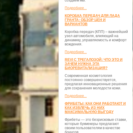
создаём мы.
Подробнее...
КОРОБКА ПЕРЕДАЧ ДЛЯ ЛАДА
ГРАНТА: ОБЗОР ЦЕН И
ВАРИАНТОВ
Коробка передач (КПП) – важнейший
узел автомобиля, влияющий на
динамику, управляемость и комфорт
вождения.
Подробнее...
REVI С ТРЕГАЛОЗОЙ: ЧТО ЭТО И
ЗАЧЕМ НУЖНА ЭТА
БИОРЕВИТАЛИЗАЦИЯ?
Современная косметология
постоянно совершенствуется,
предлагая инновационные решения
для сохранения молодости кожи.
Подробнее...
ФРИБЕТЫ: КАК ОНИ РАБОТАЮТ И
КАК ИЗВЛЕЧЬ ИЗ НИХ
МАКСИМАЛЬНУЮ ВЫГОДУ
Фрибеты — это безрисковые ставки,
которые букмекеры предлагают
своим пользователям в качестве
бонусов.