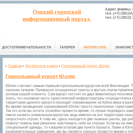
Адрес фирмы: г.
Омский городской
тел. (+7) (3812
тел. (+7) (3812) 
информационный портал.
ДОСТОПРИМЕЧАТЕЛЬНОСТИ
ГАЛЕРЕЯ
ИНТЕРЕСНОЕ
ЗНАКОМС
Главная
Интересное в мире
Горнолыжный курорт Юлляс
Горнолыжный курорт Юлляс
Юлляс считают самым главным горнолыжным курортом всей Финляндии. Та
признан лучшим. Прекрасно оснащенные трассы и крутые спуски привлек
уголков нашей планеты. Сам курорт состоит из двух живописных поселко
знать, что основная часть туристической инфраструктуры сосредоточена в
территории данного курорта проходит соревнования на Кубок мира в раз
Во время проведения соревнований Юлляс просто переполнен туристами 
Так что если вы хотите спокойно провести время, то лучше подождать з
смело назвать уникальным курортом, ведь именно на его территории нахо
скоростного спуска. К тому же, здесь находится две лыжные школы, где р
помогут помочь вам уверенно чувствовать себя на спусках. Если вы не им
специальной одежды, то к вашим услугам два пункта проката. Также в Юлл
развлекательные заведения, где вы сможете хорошо провести время и п