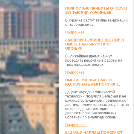
ПОЛНОСТЬЮ ПРИВИТЫ ОТ COVID
152 ТЫСЯЧИ УКРАИНЦЕВ
В Украине растут темпы вакцинации
от коронавируса
Подробнее...
ЗАКОНЧИТЬ РЕМОНТ МОСТОВ В
ОМСКЕ ПЛАНИРУЮТ К 15
ОКТЯБРЯ.
В ближайшее время начнут
проводить ремонтные работы на
трёх городских мостах.
Подробнее...
ОМСКИЕ УЧЁНЫЕ СМОГУТ
РАСПОЗНАТЬ РАК ПО СЛЮНЕ.
Доцент кафедры химической
технологии Людмила Бельская и её
команда сотрудников, предполагают
достичь положительных результатов
по проведению методики
диагностирования различных
болезней по анализам слюны.
Подробнее...
КАЗАЧЬИ НАРЯДЫ ПОМОГАЮТ