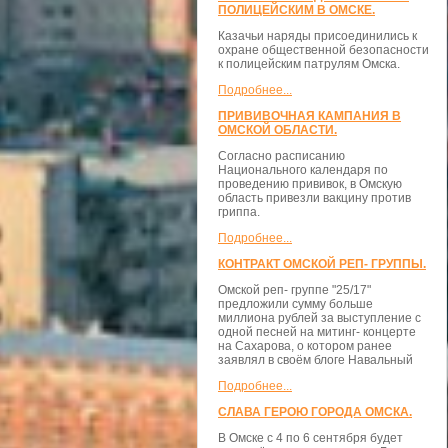
ПОЛИЦЕЙСКИМ В ОМСКЕ.
Казачьи наряды присоединились к
охране общественной безопасности
к полицейским патрулям Омска.
Подробнее...
ПРИВИВОЧНАЯ КАМПАНИЯ В
ОМСКОЙ ОБЛАСТИ.
Согласно расписанию
Национального календаря по
проведению прививок, в Омскую
область привезли вакцину против
гриппа.
Подробнее...
КОНТРАКТ ОМСКОЙ РЕП- ГРУППЫ.
Омской реп- группе "25/17"
предложили сумму больше
миллиона рублей за выступление с
одной песней на митинг- концерте
на Сахарова, о котором ранее
заявлял в своём блоге Навальный
Подробнее...
СЛАВА ГЕРОЮ ГОРОДА ОМСКА.
В Омске с 4 по 6 сентября будет