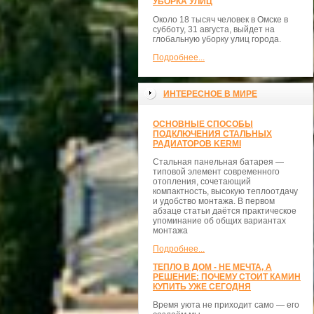
УБОРКА УЛИЦ
Около 18 тысяч человек в Омске в
субботу, 31 августа, выйдет на
глобальную уборку улиц города.
Подробнее...
ИНТЕРЕСНОЕ В МИРЕ
ОСНОВНЫЕ СПОСОБЫ
ПОДКЛЮЧЕНИЯ СТАЛЬНЫХ
РАДИАТОРОВ KERMI
Стальная панельная батарея —
типовой элемент современного
отопления, сочетающий
компактность, высокую теплоотдачу
и удобство монтажа. В первом
абзаце статьи даётся практическое
упоминание об общих вариантах
монтажа
Подробнее...
ТЕПЛО В ДОМ - НЕ МЕЧТА, А
РЕШЕНИЕ: ПОЧЕМУ СТОИТ КАМИН
КУПИТЬ УЖЕ СЕГОДНЯ
Время уюта не приходит само — его