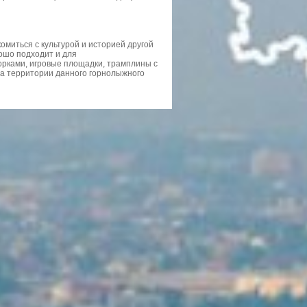
комиться с культурой и историей другой
рошо подходит и для
орками, игровые площадки, трамплины с
на территории данного горнолыжного