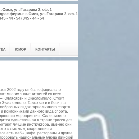
 Омск, ул. Гагарина 2, оф. 1
Адрес фирмы: г. Омск, ул. Гагарина 2, оф. 1
345 - 44 - 54) 345 - 44 - 54
ТВА
ЮМОР
КОНТАКТЫ
к в 2002 году он был официально
ают многих знаменитостей со всех
в – Юллясярви и Экасломполо. Стоит
 Экасломполо. Также как и в Леви, на
нообразных видах горнолыжного спорта.
и поклонниками данного вида спорта.
авершения мероприятия. Юлляс можно
дится единственная в стране трасса для
аботают лучшие инструктора, именно они
еете своих лыж, снаряжения и
ясе есть пабы, кафе, рестораны и другие
опробовать национальные блюда финской