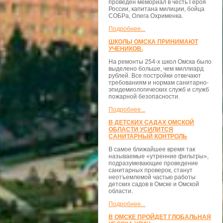
проведён мемориал в честь Героя
России, капитана милиции, бойца
СОБРа, Олега Охрименка.
Подробнее...
ШКОЛЫ ОМСКА ПРИНИМАЮТ
УЧЕНИКОВ.
На ремонты 254-х школ Омска было
выделено больше, чем миллиард
рублей. Все постройки отвечают
требованиям и нормам санитарно-
эпидемиологических служб и служб
пожарной безопасности.
Подробнее...
В ДЕТСКИХ САДАХ ОМСКОЙ
ОБЛАСТИ УСИЛИТСЯ
САНИТАРНЫЙ КОНТРОЛЬ
В самое ближайшее время так
называемые «утренние фильтры»,
подразумевающие проведение
санитарных проверок, станут
неотъемлемой частью работы
детских садов в Омске и Омской
области.
Подробнее...
В ОМСКЕ ПРОЙДЕТ ГЛОБАЛЬНАЯ