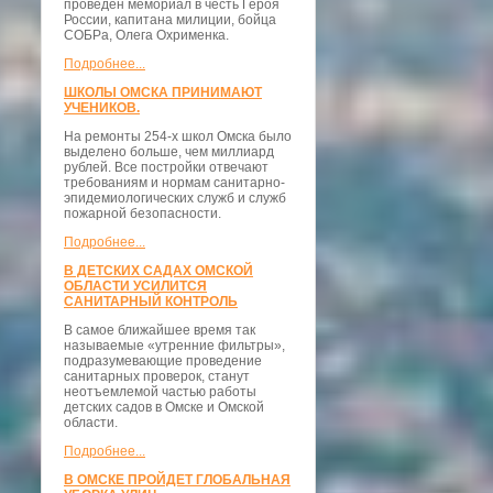
проведён мемориал в честь Героя
России, капитана милиции, бойца
СОБРа, Олега Охрименка.
Подробнее...
ШКОЛЫ ОМСКА ПРИНИМАЮТ
УЧЕНИКОВ.
На ремонты 254-х школ Омска было
выделено больше, чем миллиард
рублей. Все постройки отвечают
требованиям и нормам санитарно-
эпидемиологических служб и служб
пожарной безопасности.
Подробнее...
В ДЕТСКИХ САДАХ ОМСКОЙ
ОБЛАСТИ УСИЛИТСЯ
САНИТАРНЫЙ КОНТРОЛЬ
В самое ближайшее время так
называемые «утренние фильтры»,
подразумевающие проведение
санитарных проверок, станут
неотъемлемой частью работы
детских садов в Омске и Омской
области.
Подробнее...
В ОМСКЕ ПРОЙДЕТ ГЛОБАЛЬНАЯ