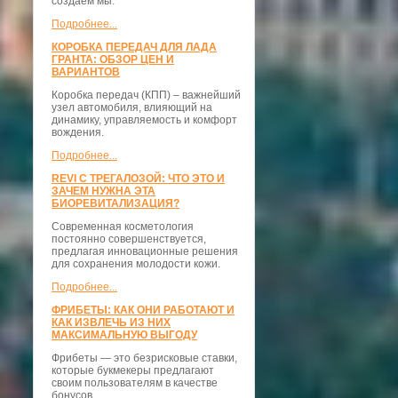
создаём мы.
Подробнее...
КОРОБКА ПЕРЕДАЧ ДЛЯ ЛАДА
ГРАНТА: ОБЗОР ЦЕН И
ВАРИАНТОВ
Коробка передач (КПП) – важнейший
узел автомобиля, влияющий на
динамику, управляемость и комфорт
вождения.
Подробнее...
REVI С ТРЕГАЛОЗОЙ: ЧТО ЭТО И
ЗАЧЕМ НУЖНА ЭТА
БИОРЕВИТАЛИЗАЦИЯ?
Современная косметология
постоянно совершенствуется,
предлагая инновационные решения
для сохранения молодости кожи.
Подробнее...
ФРИБЕТЫ: КАК ОНИ РАБОТАЮТ И
КАК ИЗВЛЕЧЬ ИЗ НИХ
МАКСИМАЛЬНУЮ ВЫГОДУ
Фрибеты — это безрисковые ставки,
которые букмекеры предлагают
своим пользователям в качестве
бонусов.