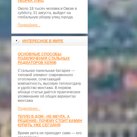
УБОРКА УЛИЦ
Около 18 тысяч человек в Омске в
субботу, 31 августа, выйдет на
глобальную уборку улиц города.
Подробнее...
ИНТЕРЕСНОЕ В МИРЕ
ОСНОВНЫЕ СПОСОБЫ
ПОДКЛЮЧЕНИЯ СТАЛЬНЫХ
РАДИАТОРОВ KERMI
Стальная панельная батарея —
типовой элемент современного
отопления, сочетающий
компактность, высокую теплоотдачу
и удобство монтажа. В первом
абзаце статьи даётся практическое
упоминание об общих вариантах
монтажа
Подробнее...
ТЕПЛО В ДОМ - НЕ МЕЧТА, А
РЕШЕНИЕ: ПОЧЕМУ СТОИТ КАМИН
КУПИТЬ УЖЕ СЕГОДНЯ
Время уюта не приходит само — его