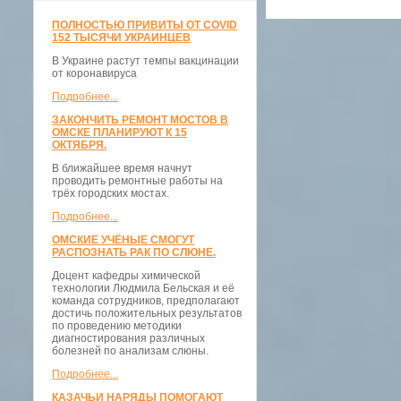
ПОЛНОСТЬЮ ПРИВИТЫ ОТ COVID
152 ТЫСЯЧИ УКРАИНЦЕВ
В Украине растут темпы вакцинации
от коронавируса
Подробнее...
ЗАКОНЧИТЬ РЕМОНТ МОСТОВ В
ОМСКЕ ПЛАНИРУЮТ К 15
ОКТЯБРЯ.
В ближайшее время начнут
проводить ремонтные работы на
трёх городских мостах.
Подробнее...
ОМСКИЕ УЧЁНЫЕ СМОГУТ
РАСПОЗНАТЬ РАК ПО СЛЮНЕ.
Доцент кафедры химической
технологии Людмила Бельская и её
команда сотрудников, предполагают
достичь положительных результатов
по проведению методики
диагностирования различных
болезней по анализам слюны.
Подробнее...
КАЗАЧЬИ НАРЯДЫ ПОМОГАЮТ