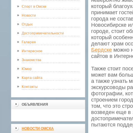
невероятно жив
который благоух
Спорт в Омске
принимает госте
Новости
города не соста
Новосибирске ил
Отдых
городе, стоит о
Достопримечательности
который особенн
Галерея
делают храм осо
Бердске
можно н
Интересное
сайтов в Интерн
Знакомства
Также стоит пос
Юмор
может вам больш
Карта сайта
а также узнать 
экскурсоводы ра
Контакты
фотографии, ко
строением город
ОБЪЯВЛЕНИЯ
том, что это ст
возведен еще в 
достопримечател
пытаются подде
НОВОСТИ ОМСКА