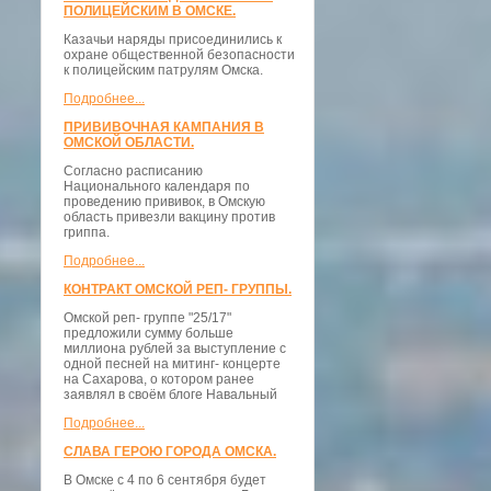
ПОЛИЦЕЙСКИМ В ОМСКЕ.
Казачьи наряды присоединились к
охране общественной безопасности
к полицейским патрулям Омска.
Подробнее...
ПРИВИВОЧНАЯ КАМПАНИЯ В
ОМСКОЙ ОБЛАСТИ.
Согласно расписанию
Национального календаря по
проведению прививок, в Омскую
область привезли вакцину против
гриппа.
Подробнее...
КОНТРАКТ ОМСКОЙ РЕП- ГРУППЫ.
Омской реп- группе "25/17"
предложили сумму больше
миллиона рублей за выступление с
одной песней на митинг- концерте
на Сахарова, о котором ранее
заявлял в своём блоге Навальный
Подробнее...
СЛАВА ГЕРОЮ ГОРОДА ОМСКА.
В Омске с 4 по 6 сентября будет