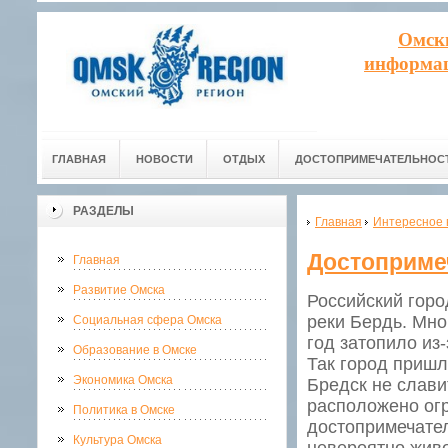
Омск
информац
ГЛАВНАЯ
НОВОСТИ
ОТДЫХ
ДОСТОПРИМЕЧАТЕЛЬНОС
РАЗДЕЛЫ
Главная
Интересное 
Достоприме
Главная
Развитие Омска
Российский горо
реки Бердь. Мно
Социальная сфера Омска
год затопило из
Образование в Омске
Так город пришл
Экономика Омска
Бредск не слави
расположено ог
Политика в Омске
достопримечател
Культура Омска