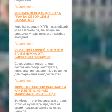
создаём мы.
Подробнее...
КОРОБКА ПЕРЕДАЧ ДЛЯ ЛАДА
ГРАНТА: ОБЗОР ЦЕН И
ВАРИАНТОВ
Коробка передач (КПП) – важнейший
узел автомобиля, влияющий на
динамику, управляемость и комфорт
вождения.
Подробнее...
REVI С ТРЕГАЛОЗОЙ: ЧТО ЭТО И
ЗАЧЕМ НУЖНА ЭТА
БИОРЕВИТАЛИЗАЦИЯ?
Современная косметология
постоянно совершенствуется,
предлагая инновационные решения
для сохранения молодости кожи.
Подробнее...
ФРИБЕТЫ: КАК ОНИ РАБОТАЮТ И
КАК ИЗВЛЕЧЬ ИЗ НИХ
МАКСИМАЛЬНУЮ ВЫГОДУ
Фрибеты — это безрисковые ставки,
которые букмекеры предлагают
своим пользователям в качестве
бонусов.