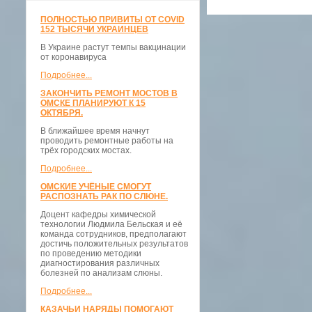
ПОЛНОСТЬЮ ПРИВИТЫ ОТ COVID
152 ТЫСЯЧИ УКРАИНЦЕВ
В Украине растут темпы вакцинации
от коронавируса
Подробнее...
ЗАКОНЧИТЬ РЕМОНТ МОСТОВ В
ОМСКЕ ПЛАНИРУЮТ К 15
ОКТЯБРЯ.
В ближайшее время начнут
проводить ремонтные работы на
трёх городских мостах.
Подробнее...
ОМСКИЕ УЧЁНЫЕ СМОГУТ
РАСПОЗНАТЬ РАК ПО СЛЮНЕ.
Доцент кафедры химической
технологии Людмила Бельская и её
команда сотрудников, предполагают
достичь положительных результатов
по проведению методики
диагностирования различных
болезней по анализам слюны.
Подробнее...
КАЗАЧЬИ НАРЯДЫ ПОМОГАЮТ