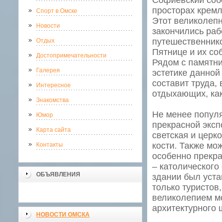
Софиевский соб
просторах кремл
Спорт в Омске
Этот великолепн
Новости
закончились раб
путешественнико
Отдых
Пятнице и их со
Достопримечательности
Рядом с памятни
Галерея
эстетике данной
составит труда,
Интересное
отдыхающих, ка
Знакомства
Не менее популя
Юмор
прекрасной эксп
Карта сайта
светская и церк
кости. Также мо
Контакты
особенно прекра
– католического 
ОБЪЯВЛЕНИЯ
здании был уста
только туристов
великолепием мо
архитектурного 
НОВОСТИ ОМСКА