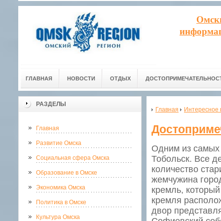
Омск
информац
ГЛАВНАЯ
НОВОСТИ
ОТДЫХ
ДОСТОПРИМЕЧАТЕЛЬНОС
РАЗДЕЛЫ
Главная
Интересное 
Достоприме
Главная
Развитие Омска
Одним из самых 
Тобольск. Все д
Социальная сфера Омска
количество стар
Образование в Омске
жемчужина горо
Экономика Омска
кремль, который
кремля располож
Политика в Омске
двор представля
Культура Омска