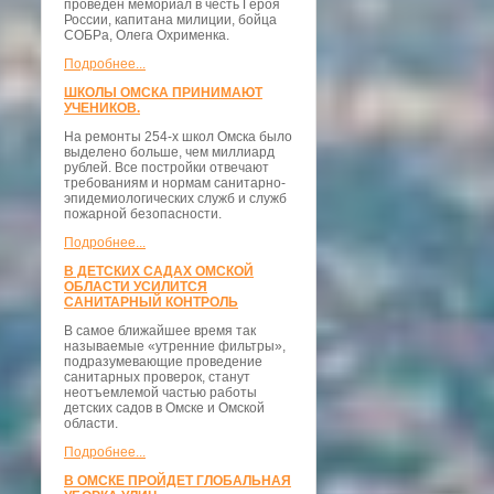
проведён мемориал в честь Героя
России, капитана милиции, бойца
СОБРа, Олега Охрименка.
Подробнее...
ШКОЛЫ ОМСКА ПРИНИМАЮТ
УЧЕНИКОВ.
На ремонты 254-х школ Омска было
выделено больше, чем миллиард
рублей. Все постройки отвечают
требованиям и нормам санитарно-
эпидемиологических служб и служб
пожарной безопасности.
Подробнее...
В ДЕТСКИХ САДАХ ОМСКОЙ
ОБЛАСТИ УСИЛИТСЯ
САНИТАРНЫЙ КОНТРОЛЬ
В самое ближайшее время так
называемые «утренние фильтры»,
подразумевающие проведение
санитарных проверок, станут
неотъемлемой частью работы
детских садов в Омске и Омской
области.
Подробнее...
В ОМСКЕ ПРОЙДЕТ ГЛОБАЛЬНАЯ