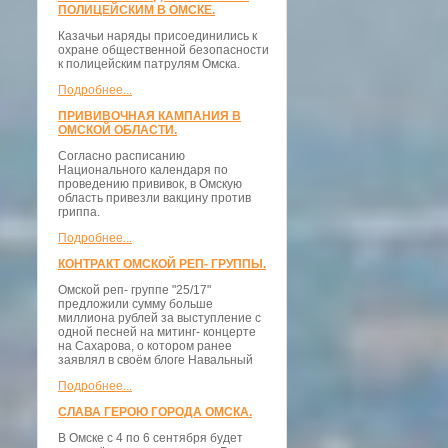
ПОЛИЦЕЙСКИМ В ОМСКЕ.
Казачьи наряды присоединились к
охране общественной безопасности
к полицейским патрулям Омска.
Подробнее...
ПРИВИВОЧНАЯ КАМПАНИЯ В
ОМСКОЙ ОБЛАСТИ.
Согласно расписанию
Национального календаря по
проведению прививок, в Омскую
область привезли вакцину против
гриппа.
Подробнее...
КОНТРАКТ ОМСКОЙ РЕП- ГРУППЫ.
Омской реп- группе "25/17"
предложили сумму больше
миллиона рублей за выступление с
одной песней на митинг- концерте
на Сахарова, о котором ранее
заявлял в своём блоге Навальный
Подробнее...
СЛАВА ГЕРОЮ ГОРОДА ОМСКА.
В Омске с 4 по 6 сентября будет