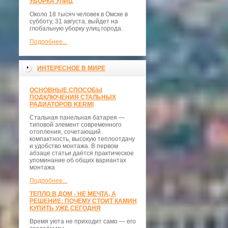
УБОРКА УЛИЦ
Около 18 тысяч человек в Омске в
субботу, 31 августа, выйдет на
глобальную уборку улиц города.
Подробнее...
ИНТЕРЕСНОЕ В МИРЕ
ОСНОВНЫЕ СПОСОБЫ
ПОДКЛЮЧЕНИЯ СТАЛЬНЫХ
РАДИАТОРОВ KERMI
Стальная панельная батарея —
типовой элемент современного
отопления, сочетающий
компактность, высокую теплоотдачу
и удобство монтажа. В первом
абзаце статьи даётся практическое
упоминание об общих вариантах
монтажа
Подробнее...
ТЕПЛО В ДОМ - НЕ МЕЧТА, А
РЕШЕНИЕ: ПОЧЕМУ СТОИТ КАМИН
КУПИТЬ УЖЕ СЕГОДНЯ
Время уюта не приходит само — его