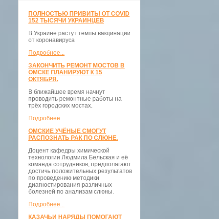
ПОЛНОСТЬЮ ПРИВИТЫ ОТ COVID
152 ТЫСЯЧИ УКРАИНЦЕВ
В Украине растут темпы вакцинации
от коронавируса
Подробнее...
ЗАКОНЧИТЬ РЕМОНТ МОСТОВ В
ОМСКЕ ПЛАНИРУЮТ К 15
ОКТЯБРЯ.
В ближайшее время начнут
проводить ремонтные работы на
трёх городских мостах.
Подробнее...
ОМСКИЕ УЧЁНЫЕ СМОГУТ
РАСПОЗНАТЬ РАК ПО СЛЮНЕ.
Доцент кафедры химической
технологии Людмила Бельская и её
команда сотрудников, предполагают
достичь положительных результатов
по проведению методики
диагностирования различных
болезней по анализам слюны.
Подробнее...
КАЗАЧЬИ НАРЯДЫ ПОМОГАЮТ