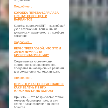
создаём мы.
Подробнее...
КОРОБКА ПЕРЕДАЧ ДЛЯ ЛАДА
ГРАНТА: ОБЗОР ЦЕН И
ВАРИАНТОВ
Коробка передач (КПП) – важнейший
узел автомобиля, влияющий на
динамику, управляемость и комфорт
вождения.
Подробнее...
REVI С ТРЕГАЛОЗОЙ: ЧТО ЭТО И
ЗАЧЕМ НУЖНА ЭТА
БИОРЕВИТАЛИЗАЦИЯ?
Современная косметология
постоянно совершенствуется,
предлагая инновационные решения
для сохранения молодости кожи.
Подробнее...
ФРИБЕТЫ: КАК ОНИ РАБОТАЮТ И
КАК ИЗВЛЕЧЬ ИЗ НИХ
МАКСИМАЛЬНУЮ ВЫГОДУ
Фрибеты — это безрисковые ставки,
которые букмекеры предлагают
своим пользователям в качестве
бонусов.