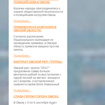
ПОЛИЦЕЙСКИМ В ОМСКЕ.
Казачьи наряды присоединились к
охране общественной безопасности
к полицейским патрулям Омска.
Подробнее...
ПРИВИВОЧНАЯ КАМПАНИЯ В
ОМСКОЙ ОБЛАСТИ.
Согласно расписанию
Национального календаря по
проведению прививок, в Омскую
область привезли вакцину против
гриппа.
Подробнее...
КОНТРАКТ ОМСКОЙ РЕП- ГРУППЫ.
Омской реп- группе "25/17"
предложили сумму больше
миллиона рублей за выступление с
одной песней на митинг- концерте
на Сахарова, о котором ранее
заявлял в своём блоге Навальный
Подробнее...
СЛАВА ГЕРОЮ ГОРОДА ОМСКА.
В Омске с 4 по 6 сентября будет