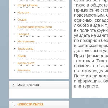
безопасности пр
также в обществ
Спорт в Омске
Применение сте
Новости
повсеместным. 
офисных, складс
Отдых
любого вида и т
Достопримечательности
выполнять функц
Галерея
увидеть на заня
по пожарной без
Интересное
в советское вре
Знакомства
долговечны и уд
При оформлении 
Юмор
текстовая. Текс
Карта сайта
позволяют выгод
на таком издели
Контакты
Посетители дол
информацию. За
ОБЪЯВЛЕНИЯ
в интернете.
НОВОСТИ ОМСКА