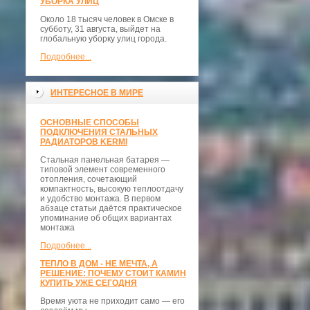
УБОРКА УЛИЦ
Около 18 тысяч человек в Омске в
субботу, 31 августа, выйдет на
глобальную уборку улиц города.
Подробнее...
ИНТЕРЕСНОЕ В МИРЕ
ОСНОВНЫЕ СПОСОБЫ
ПОДКЛЮЧЕНИЯ СТАЛЬНЫХ
РАДИАТОРОВ KERMI
Стальная панельная батарея —
типовой элемент современного
отопления, сочетающий
компактность, высокую теплоотдачу
и удобство монтажа. В первом
абзаце статьи даётся практическое
упоминание об общих вариантах
монтажа
Подробнее...
ТЕПЛО В ДОМ - НЕ МЕЧТА, А
РЕШЕНИЕ: ПОЧЕМУ СТОИТ КАМИН
КУПИТЬ УЖЕ СЕГОДНЯ
Время уюта не приходит само — его