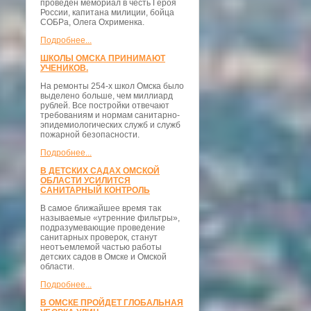
проведён мемориал в честь Героя
России, капитана милиции, бойца
СОБРа, Олега Охрименка.
Подробнее...
ШКОЛЫ ОМСКА ПРИНИМАЮТ
УЧЕНИКОВ.
На ремонты 254-х школ Омска было
выделено больше, чем миллиард
рублей. Все постройки отвечают
требованиям и нормам санитарно-
эпидемиологических служб и служб
пожарной безопасности.
Подробнее...
В ДЕТСКИХ САДАХ ОМСКОЙ
ОБЛАСТИ УСИЛИТСЯ
САНИТАРНЫЙ КОНТРОЛЬ
В самое ближайшее время так
называемые «утренние фильтры»,
подразумевающие проведение
санитарных проверок, станут
неотъемлемой частью работы
детских садов в Омске и Омской
области.
Подробнее...
В ОМСКЕ ПРОЙДЕТ ГЛОБАЛЬНАЯ