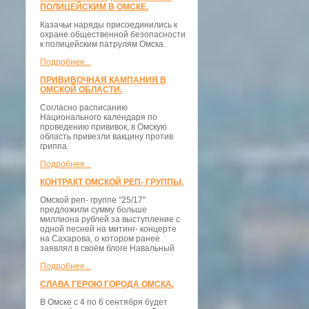
ПОЛИЦЕЙСКИМ В ОМСКЕ.
Казачьи наряды присоединились к
охране общественной безопасности
к полицейским патрулям Омска.
Подробнее...
ПРИВИВОЧНАЯ КАМПАНИЯ В
ОМСКОЙ ОБЛАСТИ.
Согласно расписанию
Национального календаря по
проведению прививок, в Омскую
область привезли вакцину против
гриппа.
Подробнее...
КОНТРАКТ ОМСКОЙ РЕП- ГРУППЫ.
Омской реп- группе "25/17"
предложили сумму больше
миллиона рублей за выступление с
одной песней на митинг- концерте
на Сахарова, о котором ранее
заявлял в своём блоге Навальный
Подробнее...
СЛАВА ГЕРОЮ ГОРОДА ОМСКА.
В Омске с 4 по 6 сентября будет