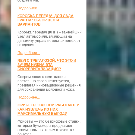
создаём мы.
Подробнее...
КОРОБКА ПЕРЕДАЧ ДЛЯ ЛАДА
ГРАНТА: ОБЗОР ЦЕН И
ВАРИАНТОВ
Коробка передач (КПП) – важнейший
узел автомобиля, влияющий на
динамику, управляемость и комфорт
вождения.
Подробнее...
REVI С ТРЕГАЛОЗОЙ: ЧТО ЭТО И
ЗАЧЕМ НУЖНА ЭТА
БИОРЕВИТАЛИЗАЦИЯ?
Современная косметология
постоянно совершенствуется,
предлагая инновационные решения
для сохранения молодости кожи.
Подробнее...
ФРИБЕТЫ: КАК ОНИ РАБОТАЮТ И
КАК ИЗВЛЕЧЬ ИЗ НИХ
МАКСИМАЛЬНУЮ ВЫГОДУ
Фрибеты — это безрисковые ставки,
которые букмекеры предлагают
своим пользователям в качестве
бонусов.