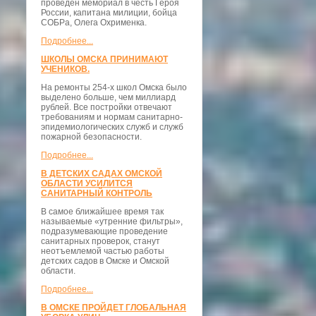
проведён мемориал в честь Героя
России, капитана милиции, бойца
СОБРа, Олега Охрименка.
Подробнее...
ШКОЛЫ ОМСКА ПРИНИМАЮТ
УЧЕНИКОВ.
На ремонты 254-х школ Омска было
выделено больше, чем миллиард
рублей. Все постройки отвечают
требованиям и нормам санитарно-
эпидемиологических служб и служб
пожарной безопасности.
Подробнее...
В ДЕТСКИХ САДАХ ОМСКОЙ
ОБЛАСТИ УСИЛИТСЯ
САНИТАРНЫЙ КОНТРОЛЬ
В самое ближайшее время так
называемые «утренние фильтры»,
подразумевающие проведение
санитарных проверок, станут
неотъемлемой частью работы
детских садов в Омске и Омской
области.
Подробнее...
В ОМСКЕ ПРОЙДЕТ ГЛОБАЛЬНАЯ