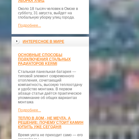
УБОРКА УЛИЦ
Около 18 тысяч человек в Омске в
субботу, 31 августа, выйдет на
глобальную уборку улиц города.
Подробнее...
ИНТЕРЕСНОЕ В МИРЕ
ОСНОВНЫЕ СПОСОБЫ
ПОДКЛЮЧЕНИЯ СТАЛЬНЫХ
РАДИАТОРОВ KERMI
Стальная панельная батарея —
типовой элемент современного
отопления, сочетающий
компактность, высокую теплоотдачу
и удобство монтажа. В первом
абзаце статьи даётся практическое
упоминание об общих вариантах
монтажа
Подробнее...
ТЕПЛО В ДОМ - НЕ МЕЧТА, А
РЕШЕНИЕ: ПОЧЕМУ СТОИТ КАМИН
КУПИТЬ УЖЕ СЕГОДНЯ
Время уюта не приходит само — его