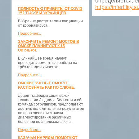
определяется, е
https://infertility.s
ПОЛНОСТЬЮ ПРИВИТЫ ОТ COVID
152 ТЫСЯЧИ УКРАИНЦЕВ
В Украине растут темпы вакцинации
от коронавируса
Подробнее...
ЗАКОНЧИТЬ РЕМОНТ МОСТОВ В
ОМСКЕ ПЛАНИРУЮТ К 15
ОКТЯБРЯ.
В ближайшее время начнут
проводить ремонтные работы на
трёх городских мостах.
Подробнее...
ОМСКИЕ УЧЁНЫЕ СМОГУТ
РАСПОЗНАТЬ РАК ПО СЛЮНЕ.
Доцент кафедры химической
технологии Людмила Бельская и её
команда сотрудников, предполагают
достичь положительных результатов
по проведению методики
диагностирования различных
болезней по анализам слюны.
Подробнее...
КАЗАЧЬИ НАРЯДЫ ПОМОГАЮТ