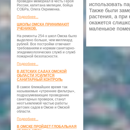
проведён мемориал в честь Героя
использовать па
России, капитана милиции, бойца
СОБРа, Олега Охрименка.
Также были заме
растения, а при
Подробнее...
окажется слишко
ШКОЛЫ ОМСКА ПРИНИМАЮТ
маленькое помещ
УЧЕНИКОВ.
На ремонты 254-х школ Омска было
выделено больше, чем миллиард
рублей. Все постройки отвечают
требованиям и нормам санитарно-
эпидемиологических служб и служб
пожарной безопасности.
Подробнее...
В ДЕТСКИХ САДАХ ОМСКОЙ
ОБЛАСТИ УСИЛИТСЯ
САНИТАРНЫЙ КОНТРОЛЬ
В самое ближайшее время так
называемые «утренние фильтры»,
подразумевающие проведение
санитарных проверок, станут
неотъемлемой частью работы
детских садов в Омске и Омской
области.
Подробнее...
В ОМСКЕ ПРОЙДЕТ ГЛОБАЛЬНАЯ