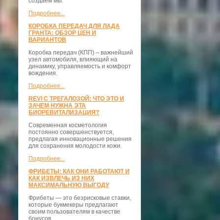
создаём мы.
Подробнее...
КОРОБКА ПЕРЕДАЧ ДЛЯ ЛАДА
ГРАНТА: ОБЗОР ЦЕН И
ВАРИАНТОВ
Коробка передач (КПП) – важнейший
узел автомобиля, влияющий на
динамику, управляемость и комфорт
вождения.
Подробнее...
REVI С ТРЕГАЛОЗОЙ: ЧТО ЭТО И
ЗАЧЕМ НУЖНА ЭТА
БИОРЕВИТАЛИЗАЦИЯ?
Современная косметология
постоянно совершенствуется,
предлагая инновационные решения
для сохранения молодости кожи.
Подробнее...
ФРИБЕТЫ: КАК ОНИ РАБОТАЮТ И
КАК ИЗВЛЕЧЬ ИЗ НИХ
МАКСИМАЛЬНУЮ ВЫГОДУ
Фрибеты — это безрисковые ставки,
которые букмекеры предлагают
своим пользователям в качестве
бонусов.