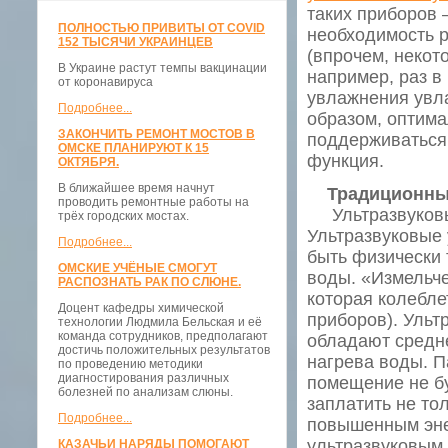
таких приборов 
ПОЛНОСТЬЮ ПРИВИТЫ ОТ COVID
необходимость р
152 ТЫСЯЧИ УКРАИНЦЕВ
(впрочем, некот
В Украине растут темпы вакцинации
например, раз в
от коронавируса
увлажнения увла
Подробнее...
образом, оптим
ЗАКОНЧИТЬ РЕМОНТ МОСТОВ В
поддерживаться 
ОМСКЕ ПЛАНИРУЮТ К 15
функция.
ОКТЯБРЯ.
В ближайшее время начнут
Традиционный
проводить ремонтные работы на
Ультразвуковы
трёх городских мостах.
Ультразвуковые 
Подробнее...
быть физически 
ОМСКИЕ УЧЁНЫЕ СМОГУТ
воды. «Измельч
РАСПОЗНАТЬ РАК ПО СЛЮНЕ.
которая колебле
Доцент кафедры химической
приборов). Ульт
технологии Людмила Бельская и её
команда сотрудников, предполагают
обладают средн
достичь положительных результатов
нагрева воды. П
по проведению методики
диагностирования различных
помещение не бу
болезней по анализам слюны.
заплатить не то
Подробнее...
повышенным эне
ультразвуковым
КАЗАЧЬИ НАРЯДЫ ПОМОГАЮТ