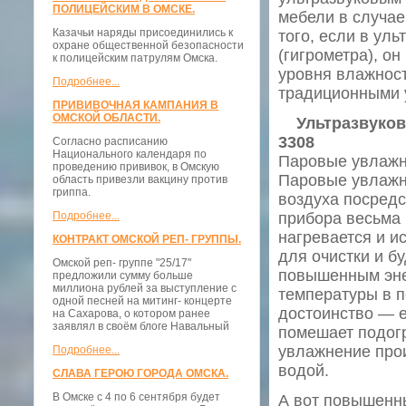
ПОЛИЦЕЙСКИМ В ОМСКЕ.
мебели в случае
Казачьи наряды присоединились к
того, если в ул
охране общественной безопасности
(гигрометра), о
к полицейским патрулям Омска.
уровня влажност
Подробнее...
традиционными у
ПРИВИВОЧНАЯ КАМПАНИЯ В
ОМСКОЙ ОБЛАСТИ.
Ультразвуко
3308
Согласно расписанию
Национального календаря по
Паровые увлажн
проведению прививок, в Омскую
Паровые увлажни
область привезли вакцину против
гриппа.
воздуха посредс
Подробнее...
прибора весьма 
нагревается и и
КОНТРАКТ ОМСКОЙ РЕП- ГРУППЫ.
для очистки и бу
Омской реп- группе "25/17"
повышенным эне
предложили сумму больше
миллиона рублей за выступление с
температуры в п
одной песней на митинг- концерте
достоинство — е
на Сахарова, о котором ранее
заявлял в своём блоге Навальный
помешает подогр
увлажнение прои
Подробнее...
водой.
СЛАВА ГЕРОЮ ГОРОДА ОМСКА.
В Омске с 4 по 6 сентября будет
А вот повышенны