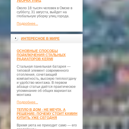
УБОРКА УЛИЦ
Около 18 тысяч человек в Омске в
субботу, 31 августа, выйдет на
глобальную уборку улиц города.
Подробнее...
ИНТЕРЕСНОЕ В МИРЕ
ОСНОВНЫЕ СПОСОБЫ
ПОДКЛЮЧЕНИЯ СТАЛЬНЫХ
РАДИАТОРОВ KERMI
Стальная панельная батарея —
типовой элемент современного
отопления, сочетающий
компактность, высокую теплоотдачу
и удобство монтажа. В первом
абзаце статьи даётся практическое
упоминание об общих вариантах
монтажа
Подробнее...
ТЕПЛО В ДОМ - НЕ МЕЧТА, А
РЕШЕНИЕ: ПОЧЕМУ СТОИТ КАМИН
КУПИТЬ УЖЕ СЕГОДНЯ
Время уюта не приходит само — его