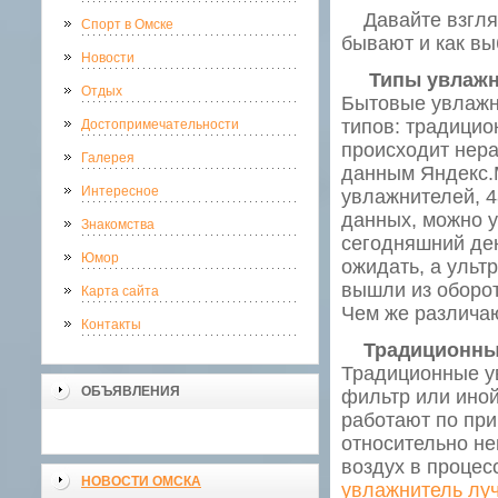
Давайте взглян
Спорт в Омске
бывают и как в
Новости
Типы увлажн
Отдых
Бытовые увлажн
типов: традицио
Достопримечательности
происходит нера
Галерея
данным Яндекс.
Интересное
увлажнителей, 4
данных, можно у
Знакомства
сегодняшний ден
Юмор
ожидать, а ульт
вышли из оборот
Карта сайта
Чем же различа
Контакты
Традиционные
Традиционные ув
ОБЪЯВЛЕНИЯ
фильтр или иной
работают по при
относительно не
воздух в процес
НОВОСТИ ОМСКА
увлажнитель лу