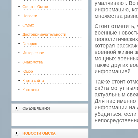
умалчивают. Во
Спорт в Омске
информацию, кот
множества разно
Новости
Отдых
Стоит отметить,
военные новости
Достопримечательности
геополитических
Галерея
которая расскаж
военной жизни з
Интересное
мощных военных 
Знакомства
также других во
информацией.
Юмор
Карта сайта
Также стоит отм
сайта могут выл
Контакты
актуальным свеж
Для нас именно
информации на д
ОБЪЯВЛЕНИЯ
убедиться, если
непосредственн
НОВОСТИ ОМСКА