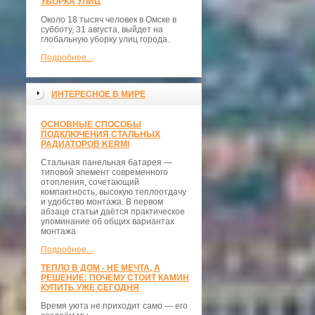
УБОРКА УЛИЦ
Около 18 тысяч человек в Омске в
субботу, 31 августа, выйдет на
глобальную уборку улиц города.
Подробнее...
ИНТЕРЕСНОЕ В МИРЕ
ОСНОВНЫЕ СПОСОБЫ
ПОДКЛЮЧЕНИЯ СТАЛЬНЫХ
РАДИАТОРОВ KERMI
Стальная панельная батарея —
типовой элемент современного
отопления, сочетающий
компактность, высокую теплоотдачу
и удобство монтажа. В первом
абзаце статьи даётся практическое
упоминание об общих вариантах
монтажа
Подробнее...
ТЕПЛО В ДОМ - НЕ МЕЧТА, А
РЕШЕНИЕ: ПОЧЕМУ СТОИТ КАМИН
КУПИТЬ УЖЕ СЕГОДНЯ
Время уюта не приходит само — его