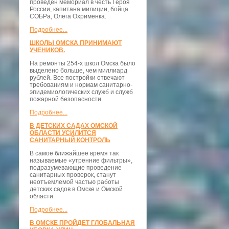
проведён мемориал в честь Героя
России, капитана милиции, бойца
СОБРа, Олега Охрименка.
Подробнее...
ШКОЛЫ ОМСКА ПРИНИМАЮТ
УЧЕНИКОВ.
На ремонты 254-х школ Омска было
выделено больше, чем миллиард
рублей. Все постройки отвечают
требованиям и нормам санитарно-
эпидемиологических служб и служб
пожарной безопасности.
Подробнее...
В ДЕТСКИХ САДАХ ОМСКОЙ
ОБЛАСТИ УСИЛИТСЯ
САНИТАРНЫЙ КОНТРОЛЬ
В самое ближайшее время так
называемые «утренние фильтры»,
подразумевающие проведение
санитарных проверок, станут
неотъемлемой частью работы
детских садов в Омске и Омской
области.
Подробнее...
В ОМСКЕ ПРОЙДЕТ ГЛОБАЛЬНАЯ