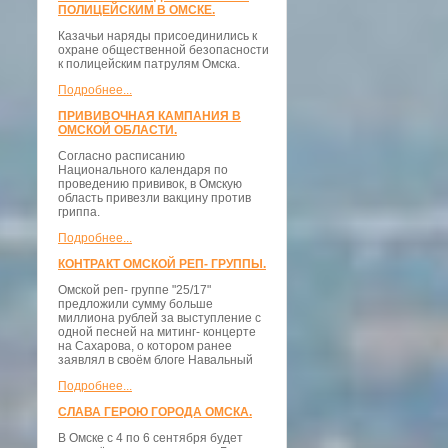
ПОЛИЦЕЙСКИМ В ОМСКЕ.
Казачьи наряды присоединились к
охране общественной безопасности
к полицейским патрулям Омска.
Подробнее...
ПРИВИВОЧНАЯ КАМПАНИЯ В
ОМСКОЙ ОБЛАСТИ.
Согласно расписанию
Национального календаря по
проведению прививок, в Омскую
область привезли вакцину против
гриппа.
Подробнее...
КОНТРАКТ ОМСКОЙ РЕП- ГРУППЫ.
Омской реп- группе "25/17"
предложили сумму больше
миллиона рублей за выступление с
одной песней на митинг- концерте
на Сахарова, о котором ранее
заявлял в своём блоге Навальный
Подробнее...
СЛАВА ГЕРОЮ ГОРОДА ОМСКА.
В Омске с 4 по 6 сентября будет