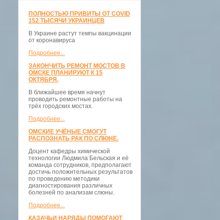
ПОЛНОСТЬЮ ПРИВИТЫ ОТ COVID
152 ТЫСЯЧИ УКРАИНЦЕВ
В Украине растут темпы вакцинации
от коронавируса
Подробнее...
ЗАКОНЧИТЬ РЕМОНТ МОСТОВ В
ОМСКЕ ПЛАНИРУЮТ К 15
ОКТЯБРЯ.
В ближайшее время начнут
проводить ремонтные работы на
трёх городских мостах.
Подробнее...
ОМСКИЕ УЧЁНЫЕ СМОГУТ
РАСПОЗНАТЬ РАК ПО СЛЮНЕ.
Доцент кафедры химической
технологии Людмила Бельская и её
команда сотрудников, предполагают
достичь положительных результатов
по проведению методики
диагностирования различных
болезней по анализам слюны.
Подробнее...
КАЗАЧЬИ НАРЯДЫ ПОМОГАЮТ