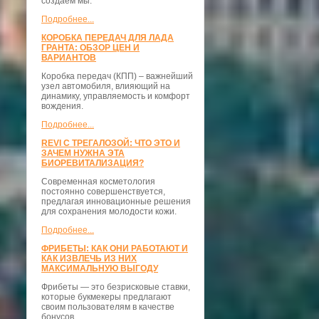
создаём мы.
Подробнее...
КОРОБКА ПЕРЕДАЧ ДЛЯ ЛАДА
ГРАНТА: ОБЗОР ЦЕН И
ВАРИАНТОВ
Коробка передач (КПП) – важнейший
узел автомобиля, влияющий на
динамику, управляемость и комфорт
вождения.
Подробнее...
REVI С ТРЕГАЛОЗОЙ: ЧТО ЭТО И
ЗАЧЕМ НУЖНА ЭТА
БИОРЕВИТАЛИЗАЦИЯ?
Современная косметология
постоянно совершенствуется,
предлагая инновационные решения
для сохранения молодости кожи.
Подробнее...
ФРИБЕТЫ: КАК ОНИ РАБОТАЮТ И
КАК ИЗВЛЕЧЬ ИЗ НИХ
МАКСИМАЛЬНУЮ ВЫГОДУ
Фрибеты — это безрисковые ставки,
которые букмекеры предлагают
своим пользователям в качестве
бонусов.