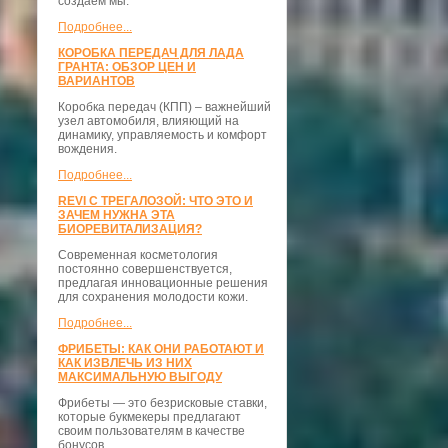
создаём мы.
Подробнее...
КОРОБКА ПЕРЕДАЧ ДЛЯ ЛАДА
ГРАНТА: ОБЗОР ЦЕН И
ВАРИАНТОВ
Коробка передач (КПП) – важнейший
узел автомобиля, влияющий на
динамику, управляемость и комфорт
вождения.
Подробнее...
REVI С ТРЕГАЛОЗОЙ: ЧТО ЭТО И
ЗАЧЕМ НУЖНА ЭТА
БИОРЕВИТАЛИЗАЦИЯ?
Современная косметология
постоянно совершенствуется,
предлагая инновационные решения
для сохранения молодости кожи.
Подробнее...
ФРИБЕТЫ: КАК ОНИ РАБОТАЮТ И
КАК ИЗВЛЕЧЬ ИЗ НИХ
МАКСИМАЛЬНУЮ ВЫГОДУ
Фрибеты — это безрисковые ставки,
которые букмекеры предлагают
своим пользователям в качестве
бонусов.