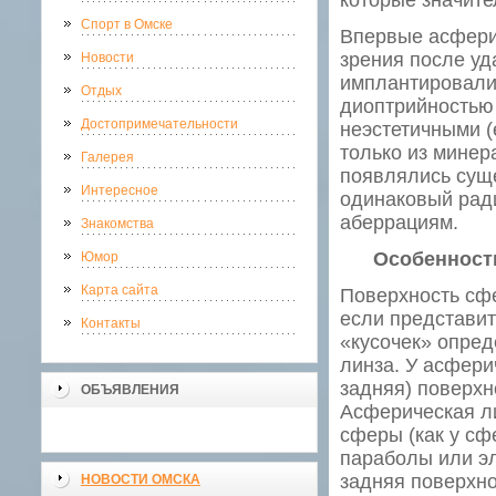
которые значите
Спорт в Омске
Впервые асферич
зрения после уд
Новости
имплантировали,
Отдых
диоптрийностью 
Достопримечательности
неэстетичными (
только из минер
Галерея
появлялись суще
Интересное
одинаковый ради
аберрациям.
Знакомства
Особенности
Юмор
Карта сайта
Поверхность сфе
если представит
Контакты
«кусочек» опред
линза. У асфери
задняя) поверхн
ОБЪЯВЛЕНИЯ
Асферическая ли
сферы (как у сф
параболы или эл
задняя поверхно
НОВОСТИ ОМСКА