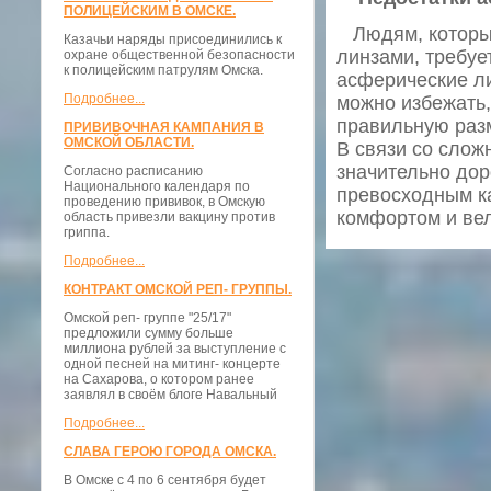
ПОЛИЦЕЙСКИМ В ОМСКЕ.
Людям, которые
Казачьи наряды присоединились к
линзами, требуе
охране общественной безопасности
к полицейским патрулям Омска.
асферические ли
Подробнее...
можно избежать,
правильную разм
ПРИВИВОЧНАЯ КАМПАНИЯ В
ОМСКОЙ ОБЛАСТИ.
В связи со сло
значительно дор
Согласно расписанию
Национального календаря по
превосходным ка
проведению прививок, в Омскую
комфортом и ве
область привезли вакцину против
гриппа.
Подробнее...
КОНТРАКТ ОМСКОЙ РЕП- ГРУППЫ.
Омской реп- группе "25/17"
предложили сумму больше
миллиона рублей за выступление с
одной песней на митинг- концерте
на Сахарова, о котором ранее
заявлял в своём блоге Навальный
Подробнее...
СЛАВА ГЕРОЮ ГОРОДА ОМСКА.
В Омске с 4 по 6 сентября будет