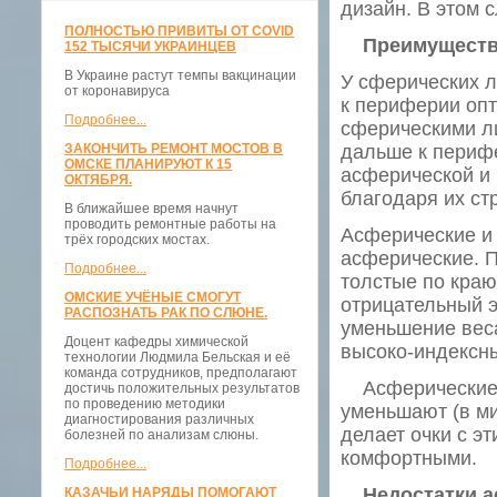
дизайн. В этом 
ПОЛНОСТЬЮ ПРИВИТЫ ОТ COVID
Преимущества
152 ТЫСЯЧИ УКРАИНЦЕВ
В Украине растут темпы вакцинации
У сферических л
от коронавируса
к периферии опти
Подробнее...
сферическими ли
ЗАКОНЧИТЬ РЕМОНТ МОСТОВ В
дальше к перифе
ОМСКЕ ПЛАНИРУЮТ К 15
асферической и
ОКТЯБРЯ.
благодаря их ст
В ближайшее время начнут
проводить ремонтные работы на
Асферические и 
трёх городских мостах.
асферические. П
Подробнее...
толстые по краю
ОМСКИЕ УЧЁНЫЕ СМОГУТ
отрицательный 
РАСПОЗНАТЬ РАК ПО СЛЮНЕ.
уменьшение вес
Доцент кафедры химической
высоко-индексны
технологии Людмила Бельская и её
команда сотрудников, предполагают
Асферические и
достичь положительных результатов
по проведению методики
уменьшают (в ми
диагностирования различных
делает очки с э
болезней по анализам слюны.
комфортными.
Подробнее...
Недостатки ас
КАЗАЧЬИ НАРЯДЫ ПОМОГАЮТ