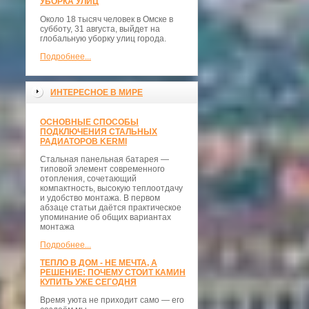
УБОРКА УЛИЦ
Около 18 тысяч человек в Омске в
субботу, 31 августа, выйдет на
глобальную уборку улиц города.
Подробнее...
ИНТЕРЕСНОЕ В МИРЕ
ОСНОВНЫЕ СПОСОБЫ
ПОДКЛЮЧЕНИЯ СТАЛЬНЫХ
РАДИАТОРОВ KERMI
Стальная панельная батарея —
типовой элемент современного
отопления, сочетающий
компактность, высокую теплоотдачу
и удобство монтажа. В первом
абзаце статьи даётся практическое
упоминание об общих вариантах
монтажа
Подробнее...
ТЕПЛО В ДОМ - НЕ МЕЧТА, А
РЕШЕНИЕ: ПОЧЕМУ СТОИТ КАМИН
КУПИТЬ УЖЕ СЕГОДНЯ
Время уюта не приходит само — его