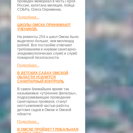
проведён мемориал в честь Героя
России, капитана милиции, бойца
СОБРа, Олега Охрименка.
Подробнее...
ШКОЛЫ ОМСКА ПРИНИМАЮТ
УЧЕНИКОВ.
На ремонты 254-х школ Омска было
выделено больше, чем миллиард
рублей. Все постройки отвечают
требованиям и нормам санитарно-
эпидемиологических служб и служб
пожарной безопасности.
Подробнее...
В ДЕТСКИХ САДАХ ОМСКОЙ
ОБЛАСТИ УСИЛИТСЯ
САНИТАРНЫЙ КОНТРОЛЬ
В самое ближайшее время так
называемые «утренние фильтры»,
подразумевающие проведение
санитарных проверок, станут
неотъемлемой частью работы
детских садов в Омске и Омской
области.
Подробнее...
В ОМСКЕ ПРОЙДЕТ ГЛОБАЛЬНАЯ