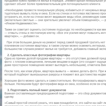
продажей нужно привести жилье в порядок. Элементарная генеральная у
сделают объект более привлекательным для потенциального клиента
«Необходимо провести генеральную уборку, избавиться от ненужных ве
тщательно вымыть полы и окна. Если на стенах и потолках явственно про
устранить их, если на стенах висят видавшие виды обои, рекомендую за
(желательно светлые — они зрительно увеличат объем помещения)», — 
«Инком-Недвижимости».
Также он советует оценить состояние подъезда: по необходимости как ми
— отмыть стены и лестничную клетку. «Все эти усилия могут повысить ин
квартире», — добавил он.
При этом большие деньги на ремонт перед самой продажей тратить нет с
плачевном состоянии квартиры: в таком случае можно освежить интерьер,
большинстве случаев ремонт жилья не требуется, добавила главный экс
2. Сделать классные фотографии квартиры
Одна из причин долгой продажи квартиры — это отсутствие должной пре
фото: с плохим освещением, личными вещами в кадре (это создает ощущ
даже просторное помещение может выглядеть небольшим), отметила Ви
После того, как хлам убран, квартира вымыта — можно делать фото. При
который подберет выигрышные ракурсы и покажет все достоинства недви
Хорошие фото можно сделать и самостоятельно. Фотографировать кварт
больше. Нелишним будут фотографии вида из окна, особенно если он откр
3. Подготовить полный пакет документов
Важная составляющая предпродажной подготовки — это сбор документов,
сделку.
«Самый простой способ узнать, что вам понадобится, это зайти на сайт л