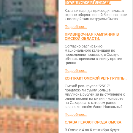
ПОЛИЦЕЙСКИМ В ОМСКЕ.
Казачьи наряды присоединились к
охране общественной безопасности
к полицейским патрулям Омска.
Подробнее...
ПРИВИВОЧНАЯ КАМПАНИЯ В
ОМСКОЙ ОБЛАСТИ.
Согласно расписанию
Национального календаря по
проведению прививок, в Омскую
область привезли вакцину против
гриппа.
Подробнее...
КОНТРАКТ ОМСКОЙ РЕП- ГРУППЫ.
Омской реп- группе "25/17"
предложили сумму больше
миллиона рублей за выступление с
одной песней на митинг- концерте
на Сахарова, о котором ранее
заявлял в своём блоге Навальный
Подробнее...
СЛАВА ГЕРОЮ ГОРОДА ОМСКА.
В Омске с 4 по 6 сентября будет