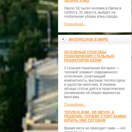
УБОРКА УЛИЦ
Около 18 тысяч человек в Омске в
субботу, 31 августа, выйдет на
глобальную уборку улиц города.
Подробнее...
ИНТЕРЕСНОЕ В МИРЕ
ОСНОВНЫЕ СПОСОБЫ
ПОДКЛЮЧЕНИЯ СТАЛЬНЫХ
РАДИАТОРОВ KERMI
Стальная панельная батарея —
типовой элемент современного
отопления, сочетающий
компактность, высокую теплоотдачу
и удобство монтажа. В первом
абзаце статьи даётся практическое
упоминание об общих вариантах
монтажа
Подробнее...
ТЕПЛО В ДОМ - НЕ МЕЧТА, А
РЕШЕНИЕ: ПОЧЕМУ СТОИТ КАМИН
КУПИТЬ УЖЕ СЕГОДНЯ
Время уюта не приходит само — его