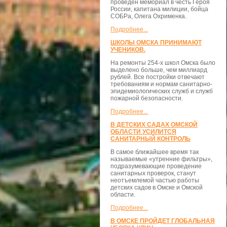
проведён мемориал в честь Героя
России, капитана милиции, бойца
СОБРа, Олега Охрименка.
Подробнее...
ШКОЛЫ ОМСКА ПРИНИМАЮТ
УЧЕНИКОВ.
На ремонты 254-х школ Омска было
выделено больше, чем миллиард
рублей. Все постройки отвечают
требованиям и нормам санитарно-
эпидемиологических служб и служб
пожарной безопасности.
Подробнее...
В ДЕТСКИХ САДАХ ОМСКОЙ
ОБЛАСТИ УСИЛИТСЯ
САНИТАРНЫЙ КОНТРОЛЬ
В самое ближайшее время так
называемые «утренние фильтры»,
подразумевающие проведение
санитарных проверок, станут
неотъемлемой частью работы
детских садов в Омске и Омской
области.
Подробнее...
В ОМСКЕ ПРОЙДЕТ ГЛОБАЛЬНАЯ