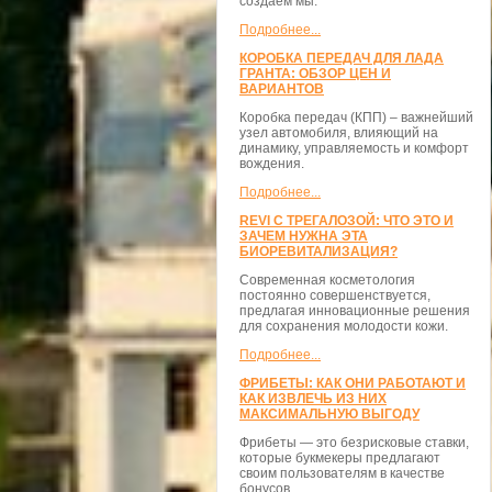
создаём мы.
Подробнее...
КОРОБКА ПЕРЕДАЧ ДЛЯ ЛАДА
ГРАНТА: ОБЗОР ЦЕН И
ВАРИАНТОВ
Коробка передач (КПП) – важнейший
узел автомобиля, влияющий на
динамику, управляемость и комфорт
вождения.
Подробнее...
REVI С ТРЕГАЛОЗОЙ: ЧТО ЭТО И
ЗАЧЕМ НУЖНА ЭТА
БИОРЕВИТАЛИЗАЦИЯ?
Современная косметология
постоянно совершенствуется,
предлагая инновационные решения
для сохранения молодости кожи.
Подробнее...
ФРИБЕТЫ: КАК ОНИ РАБОТАЮТ И
КАК ИЗВЛЕЧЬ ИЗ НИХ
МАКСИМАЛЬНУЮ ВЫГОДУ
Фрибеты — это безрисковые ставки,
которые букмекеры предлагают
своим пользователям в качестве
бонусов.