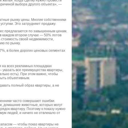
и жилья. Когда сделку нужно провести
причиной выбора другого объекта», —
ватные рынку цены. Многие собственники
уступки. Это затрудняет продажу.
нес предлагаются по завышенным ценам.
в каждом втором случае — 50% лотов
 стоимость своей недвижимости,
ию по рынку.
7%, в более дорогих ценовых сегментах
я на всех рекламных площадках
— указать все преимущества квартиры,
льно есть). При этом важно, чтобы
быть объективным.
авать полный образ квартиры, а не
венники часто совершают ошибки.
и, домашние животные, которых могут
рядок квартиру. Поэтому к показу нужно
мум людей, и ничего не отвлекало от
 запасом — чтобы показ квартиры не