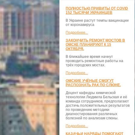
ПОЛНОСТЬЮ ПРИВИТЫ ОТ COVID
152 ТЫСЯЧИ УКРАИНЦЕВ
В Украине растут темпы вакцинации
от коронавируса
Подробнее...
ЗАКОНЧИТЬ РЕМОНТ МОСТОВ В
ОМСКЕ ПЛАНИРУЮТ К 15
ОКТЯБРЯ.
В ближайшее время начнут
проводить ремонтные работы на
трёх городских мостах.
Подробнее...
ОМСКИЕ УЧЁНЫЕ СМОГУТ
РАСПОЗНАТЬ РАК ПО СЛЮНЕ.
Доцент кафедры химической
технологии Людмила Бельская и её
команда сотрудников, предполагают
достичь положительных результатов
по проведению методики
диагностирования различных
болезней по анализам слюны.
Подробнее...
КАЗАЧЬИ НАРЯДЫ ПОМОГАЮТ