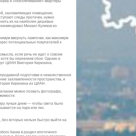
борка и «обезличивание» квартиры
щей, захламляющих помещение,
ступают следы протечек, нужно
менить их на наиболее дешевые
рекомендовал Михаил Куликов из
нимум ввернуть лампочки, как максимум
терес потенциальных покупателей к
мысла, если речь не идет о совсем
 хотя бы переклеив обои. Однако в
перт ЦИАН Виктория Кирюхина.
дпродажной подготовки и некачественное
ение захламленности пространства, и
ктория Кирюхина из ЦИАН.
 желании можно позвать фотографа,
жимости.
иру лучше днем — чтобы света было
ывается на парк или лес.
 без которых нельзя быстро выйти на
юбого банка в раздел ипотечного