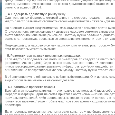
кредитования, где прописан стандартный комплект документов для покупк
срочно, именно отсутствие полного пакета документов порой становится 
отметила эксперт ЦИАН.
4. Подобрать адекватную рынку цену
Один из главных факторов, который влияет на скорость продажи, — адек
квартир часто завышают стоимость своей недвижимости и тяжело идут на 
По оценкам «Инком-Недвижимости», 95% объектов в сегменте элит и биз
Стоимость популярных однушек и двушек в массовом сегменте завышена 
выставлялось по цене выше рыночной. Поэтому нужно реально оценивать
возможно, проконсультироваться со специалистом, промониторить ситуац
Подходящий для массового сегмента дисконт, по мнению риелторов, — 5–
этот показатель может быть выше.
5. Разместиться на всех рекламных площадках
Если квартира продается без помощи риелторов, то следует разместитьс
(например, Авито, ЦИАН). Здесь важно правильно составить объявление 
плюсы месторасположения, развитую инфраструктуру (если она действите
объявление не превратилось в хвалебную оду. Поэтому нужно стараться 
В объявление нужно обязательно добавить фотографии. Они должны созд
акцентировать внимание на ненужных деталях.
6. Правильно провести показы
Важный этап продажи квартиры — это правильные показы. И здесь собст
Нередко в квартире царит не самая приятная обстановка — кричащие дет
напугать покупателей, либо арендаторы, которые не успели привести в по
готовиться заранее. Лучше чтобы в квартире в это время находилось мини
просмотра.
Если несколько показов назначены на один день, то лучше брать время с