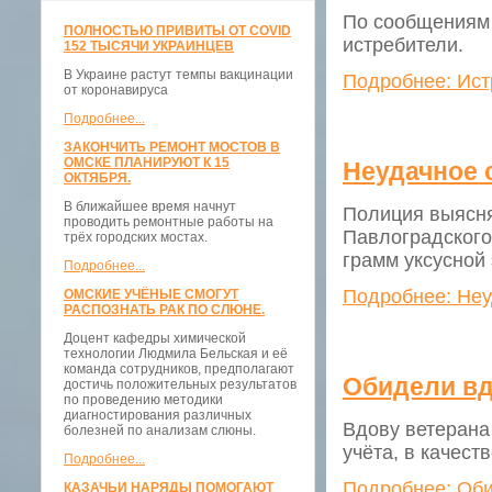
По сообщениям 
ПОЛНОСТЬЮ ПРИВИТЫ ОТ COVID
истребители.
152 ТЫСЯЧИ УКРАИНЦЕВ
В Украине растут темпы вакцинации
Подробнее: Ист
от коронавируса
Подробнее...
ЗАКОНЧИТЬ РЕМОНТ МОСТОВ В
ОМСКЕ ПЛАНИРУЮТ К 15
Неудачное 
ОКТЯБРЯ.
В ближайшее время начнут
Полиция выясня
проводить ремонтные работы на
Павлоградского
трёх городских мостах.
грамм уксусной 
Подробнее...
Подробнее: Неу
ОМСКИЕ УЧЁНЫЕ СМОГУТ
РАСПОЗНАТЬ РАК ПО СЛЮНЕ.
Доцент кафедры химической
технологии Людмила Бельская и её
команда сотрудников, предполагают
Обидели вд
достичь положительных результатов
по проведению методики
диагностирования различных
Вдову ветерана
болезней по анализам слюны.
учёта, в качес
Подробнее...
Подробнее: Оби
КАЗАЧЬИ НАРЯДЫ ПОМОГАЮТ