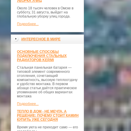
УБОРКА УЛИЦ
Около 18 тысяч человек в Омске в
субботу, 31 августа, выйдет на
глобальную уборку улиц города.
Подробнее...
ИНТЕРЕСНОЕ В МИРЕ
ОСНОВНЫЕ СПОСОБЫ
ПОДКЛЮЧЕНИЯ СТАЛЬНЫХ
РАДИАТОРОВ KERMI
Стальная панельная батарея —
типовой элемент современного
отопления, сочетающий
компактность, высокую теплоотдачу
и удобство монтажа. В первом
абзаце статьи даётся практическое
упоминание об общих вариантах
монтажа
Подробнее...
ТЕПЛО В ДОМ - НЕ МЕЧТА, А
РЕШЕНИЕ: ПОЧЕМУ СТОИТ КАМИН
КУПИТЬ УЖЕ СЕГОДНЯ
Время уюта не приходит само — его