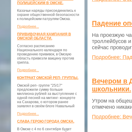
ПОЛИЦЕЙСКИМ В ОМСКЕ.
Казачьи наряды присоединились к
охране общественной безопасности
к полицейским патрулям Омска.
Падение оп
Подробнее...
На проезжую ча
ПРИВИВОЧНАЯ КАМПАНИЯ В
ОМСКОЙ ОБЛАСТИ.
троллейбусов и
Согласно расписанию
сейчас проводи
Национального календаря по
проведению прививок, в Омскую
Подробнее: Пад
область привезли вакцину против
гриппа.
Подробнее...
КОНТРАКТ ОМСКОЙ РЕП- ГРУППЫ.
Вечером в 
Омской реп- группе "25/17"
школьники.
предложили сумму больше
миллиона рублей за выступление с
одной песней на митинг- концерте
Утром на общеш
на Сахарова, о котором ранее
отмечено никак
заявлял в своём блоге Навальный
Подробнее...
Подробнее: Веч
СЛАВА ГЕРОЮ ГОРОДА ОМСКА.
В Омске с 4 по 6 сентября будет