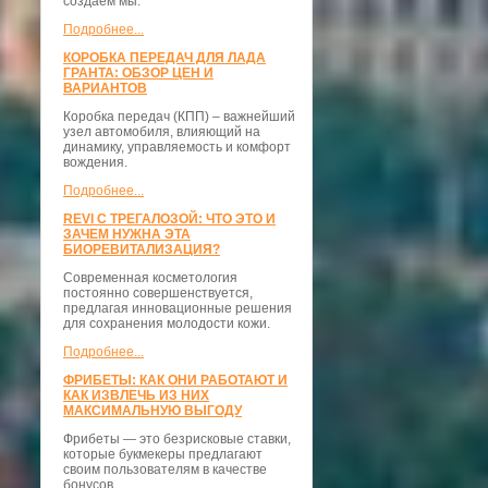
создаём мы.
Подробнее...
КОРОБКА ПЕРЕДАЧ ДЛЯ ЛАДА
ГРАНТА: ОБЗОР ЦЕН И
ВАРИАНТОВ
Коробка передач (КПП) – важнейший
узел автомобиля, влияющий на
динамику, управляемость и комфорт
вождения.
Подробнее...
REVI С ТРЕГАЛОЗОЙ: ЧТО ЭТО И
ЗАЧЕМ НУЖНА ЭТА
БИОРЕВИТАЛИЗАЦИЯ?
Современная косметология
постоянно совершенствуется,
предлагая инновационные решения
для сохранения молодости кожи.
Подробнее...
ФРИБЕТЫ: КАК ОНИ РАБОТАЮТ И
КАК ИЗВЛЕЧЬ ИЗ НИХ
МАКСИМАЛЬНУЮ ВЫГОДУ
Фрибеты — это безрисковые ставки,
которые букмекеры предлагают
своим пользователям в качестве
бонусов.