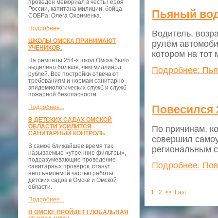
проведён мемориал в честь Героя
России, капитана милиции, бойца
Пьяный вод
СОБРа, Олега Охрименка.
Подробнее...
Водитель, возра
ШКОЛЫ ОМСКА ПРИНИМАЮТ
рулём автомоби
УЧЕНИКОВ.
котором на тот 
На ремонты 254-х школ Омска было
выделено больше, чем миллиард
Подробнее: Пья
рублей. Все постройки отвечают
требованиям и нормам санитарно-
эпидемиологических служб и служб
пожарной безопасности.
Повесился 
Подробнее...
В ДЕТСКИХ САДАХ ОМСКОЙ
ОБЛАСТИ УСИЛИТСЯ
По причинам, ко
САНИТАРНЫЙ КОНТРОЛЬ
совершил самоу
В самое ближайшее время так
региональным с
называемые «утренние фильтры»,
подразумевающие проведение
Подробнее: Пов
санитарных проверок, станут
неотъемлемой частью работы
детских садов в Омске и Омской
области.
1
2
>>
Last
Подробнее...
В ОМСКЕ ПРОЙДЕТ ГЛОБАЛЬНАЯ