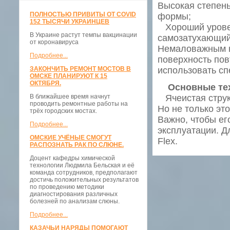
Высокая степень
ПОЛНОСТЬЮ ПРИВИТЫ ОТ COVID
формы;
152 ТЫСЯЧИ УКРАИНЦЕВ
Хороший уровен
В Украине растут темпы вакцинации
самозатухающий 
от коронавируса
Немаловажным к
Подробнее...
поверхность пов
ЗАКОНЧИТЬ РЕМОНТ МОСТОВ В
использовать сп
ОМСКЕ ПЛАНИРУЮТ К 15
ОКТЯБРЯ.
Основные техн
В ближайшее время начнут
Ячеистая струк
проводить ремонтные работы на
Но не только эт
трёх городских мостах.
Важно, чтобы ег
Подробнее...
эксплуатации. Д
ОМСКИЕ УЧЁНЫЕ СМОГУТ
Flex.
РАСПОЗНАТЬ РАК ПО СЛЮНЕ.
Доцент кафедры химической
технологии Людмила Бельская и её
команда сотрудников, предполагают
достичь положительных результатов
по проведению методики
диагностирования различных
болезней по анализам слюны.
Подробнее...
КАЗАЧЬИ НАРЯДЫ ПОМОГАЮТ