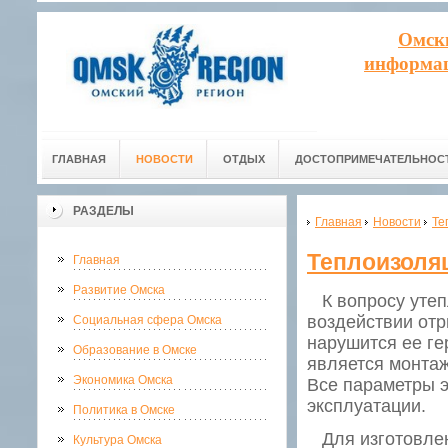
Омск
информац
ГЛАВНАЯ
НОВОСТИ
ОТДЫХ
ДОСТОПРИМЕЧАТЕЛЬНОС
РАЗДЕЛЫ
Главная
Новости
Те
Теплоизоляц
Главная
Развитие Омска
К вопросу утепл
воздействии отр
Социальная сфера Омска
нарушится ее г
Образование в Омске
является монтаж
Экономика Омска
Все параметры э
эксплуатации.
Политика в Омске
Для изготовлен
Культура Омска