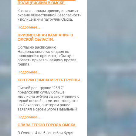
ПОЛИЦЕЙСКИМ В ОМСКЕ.
Казачьи наряды присоединились к
охране общественной безопасности
к полицейским патрулям Омска.
Подробнее...
ПРИВИВОЧНАЯ КАМПАНИЯ В
ОМСКОЙ ОБЛАСТИ.
Согласно расписанию
Национального календаря по
проведению прививок, в Омскую
область привезли вакцину против
гриппа.
Подробнее...
КОНТРАКТ ОМСКОЙ РЕП- ГРУППЫ.
Омской реп- группе "25/17"
предложили сумму больше
миллиона рублей за выступление с
одной песней на митинг- концерте
на Сахарова, о котором ранее
заявлял в своём блоге Навальный
Подробнее...
СЛАВА ГЕРОЮ ГОРОДА ОМСКА.
В Омске с 4 по 6 сентября будет