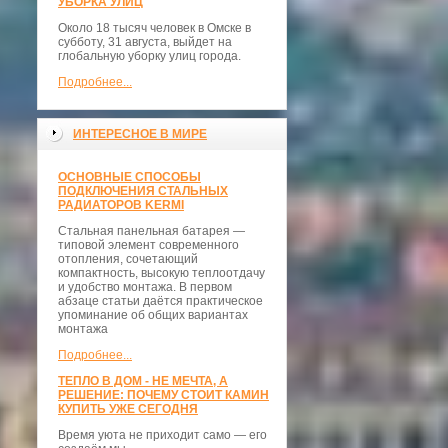
УБОРКА УЛИЦ
Около 18 тысяч человек в Омске в
субботу, 31 августа, выйдет на
глобальную уборку улиц города.
Подробнее...
ИНТЕРЕСНОЕ В МИРЕ
ОСНОВНЫЕ СПОСОБЫ
ПОДКЛЮЧЕНИЯ СТАЛЬНЫХ
РАДИАТОРОВ KERMI
Стальная панельная батарея —
типовой элемент современного
отопления, сочетающий
компактность, высокую теплоотдачу
и удобство монтажа. В первом
абзаце статьи даётся практическое
упоминание об общих вариантах
монтажа
Подробнее...
ТЕПЛО В ДОМ - НЕ МЕЧТА, А
РЕШЕНИЕ: ПОЧЕМУ СТОИТ КАМИН
КУПИТЬ УЖЕ СЕГОДНЯ
Время уюта не приходит само — его