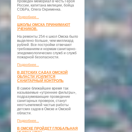
проведён мемориал в честь Героя
России, капитана милиции, бойца
СОБРа, Олега Охрименка.
Подробнее...
ШКОЛЫ ОМСКА ПРИНИМАЮТ
УЧЕНИКОВ.
На ремонты 254-х школ Омска было
выделено больше, чем миллиард
рублей. Все постройки отвечают
требованиям и нормам санитарно-
эпидемиологических служб и служб
пожарной безопасности.
Подробнее...
В ДЕТСКИХ САДАХ ОМСКОЙ
ОБЛАСТИ УСИЛИТСЯ
САНИТАРНЫЙ КОНТРОЛЬ
В самое ближайшее время так
называемые «утренние фильтры»,
подразумевающие проведение
санитарных проверок, станут
неотъемлемой частью работы
детских садов в Омске и Омской
области.
Подробнее...
В ОМСКЕ ПРОЙДЕТ ГЛОБАЛЬНАЯ