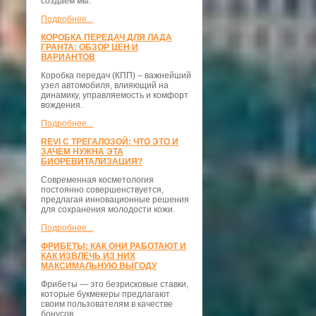
создаём мы.
Подробнее...
КОРОБКА ПЕРЕДАЧ ДЛЯ ЛАДА
ГРАНТА: ОБЗОР ЦЕН И
ВАРИАНТОВ
Коробка передач (КПП) – важнейший
узел автомобиля, влияющий на
динамику, управляемость и комфорт
вождения.
Подробнее...
REVI С ТРЕГАЛОЗОЙ: ЧТО ЭТО И
ЗАЧЕМ НУЖНА ЭТА
БИОРЕВИТАЛИЗАЦИЯ?
Современная косметология
постоянно совершенствуется,
предлагая инновационные решения
для сохранения молодости кожи.
Подробнее...
ФРИБЕТЫ: КАК ОНИ РАБОТАЮТ И
КАК ИЗВЛЕЧЬ ИЗ НИХ
МАКСИМАЛЬНУЮ ВЫГОДУ
Фрибеты — это безрисковые ставки,
которые букмекеры предлагают
своим пользователям в качестве
бонусов.