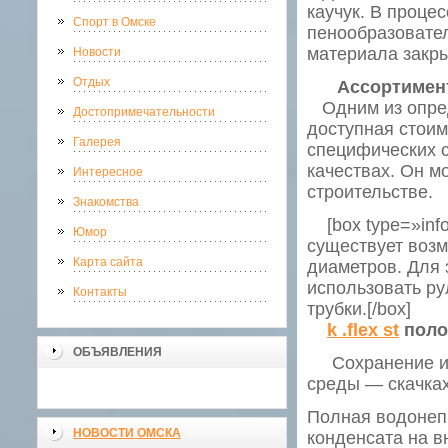
каучук. В проце
Спорт в Омске
пенообразовател
материала закр
Новости
Отдых
Ассортимент
Одним из опред
Достопримечательности
доступная стоим
Галерея
специфических с
качествах. Он м
Интересное
строительстве.
Знакомства
[box type=»info
Юмор
существует возм
Карта сайта
диаметров. Для
использовать ру
Контакты
трубки.[/box]
k .flex st
поло
ОБЪЯВЛЕНИЯ
Сохранение исх
среды — скачках
Полная водонеп
НОВОСТИ ОМСКА
конденсата на в