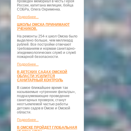
проведён мемориал в честь Героя
России, капитана милиции, бойца
СОБРа, Олега Охрименка.
Подробнее...
ШКОЛЫ ОМСКА ПРИНИМАЮТ
УЧЕНИКОВ.
На ремонты 254-х школ Омска было
выделено больше, чем миллиард
рублей. Все постройки отвечают
требованиям и нормам санитарно-
эпидемиологических служб и служб
пожарной безопасности.
Подробнее...
В ДЕТСКИХ САДАХ ОМСКОЙ
ОБЛАСТИ УСИЛИТСЯ
САНИТАРНЫЙ КОНТРОЛЬ
В самое ближайшее время так
называемые «утренние фильтры»,
подразумевающие проведение
санитарных проверок, станут
неотъемлемой частью работы
детских садов в Омске и Омской
области.
Подробнее...
В ОМСКЕ ПРОЙДЕТ ГЛОБАЛЬНАЯ