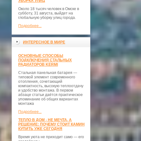
УБОРКА УЛИЦ
Около 18 тысяч человек в Омске в
субботу, 31 августа, выйдет на
глобальную уборку улиц города.
Подробнее...
ИНТЕРЕСНОЕ В МИРЕ
ОСНОВНЫЕ СПОСОБЫ
ПОДКЛЮЧЕНИЯ СТАЛЬНЫХ
РАДИАТОРОВ KERMI
Стальная панельная батарея —
типовой элемент современного
отопления, сочетающий
компактность, высокую теплоотдачу
и удобство монтажа. В первом
абзаце статьи даётся практическое
упоминание об общих вариантах
монтажа
Подробнее...
ТЕПЛО В ДОМ - НЕ МЕЧТА, А
РЕШЕНИЕ: ПОЧЕМУ СТОИТ КАМИН
КУПИТЬ УЖЕ СЕГОДНЯ
Время уюта не приходит само — его