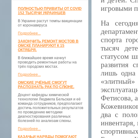
и детей. С
игровыми п
ПОЛНОСТЬЮ ПРИВИТЫ ОТ COVID
152 ТЫСЯЧИ УКРАИНЦЕВ
В Украине растут темпы вакцинации
На сегодн
от коронавируса
департамен
Подробнее...
спорта гор
ЗАКОНЧИТЬ РЕМОНТ МОСТОВ В
ОМСКЕ ПЛАНИРУЮТ К 15
тысяч дет
ОКТЯБРЯ.
статусом ш
В ближайшее время начнут
проводить ремонтные работы на
развития 
трёх городских мостах.
лишь одна 
Подробнее...
«элитный» 
ОМСКИЕ УЧЁНЫЕ СМОГУТ
РАСПОЗНАТЬ РАК ПО СЛЮНЕ.
эксплуата
Доцент кафедры химической
Фетисова, 
технологии Людмила Бельская и её
команда сотрудников, предполагают
Кожевников
достичь положительных результатов
по проведению методики
два с поло
диагностирования различных
болезней по анализам слюны.
инвентаря,
Подробнее...
спортивны
КАЗАЧЬИ НАРЯДЫ ПОМОГАЮТ