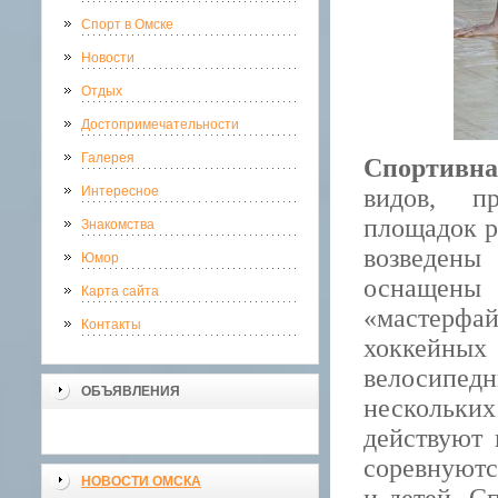
Спорт в Омске
Новости
Отдых
Достопримечательности
Галерея
Спортивн
Интересное
видов, п
площадок р
Знакомства
возведены
Юмор
оснащен
Карта сайта
«мастерфа
Контакты
хоккейных 
велосипедн
ОБЪЯВЛЕНИЯ
нескольких
действуют 
соревнуютс
НОВОСТИ ОМСКА