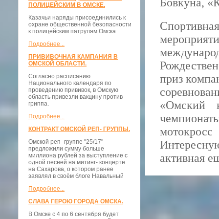
Бовкуна, «К
ПОЛИЦЕЙСКИМ В ОМСКЕ.
Казачьи наряды присоединились к
Спортивная
охране общественной безопасности
к полицейским патрулям Омска.
мероприя
Подробнее...
междунаро
ПРИВИВОЧНАЯ КАМПАНИЯ В
Рождествен
ОМСКОЙ ОБЛАСТИ.
приз компа
Согласно расписанию
Национального календаря по
соревнован
проведению прививок, в Омскую
область привезли вакцину против
«Омский к
гриппа.
чемпионат
Подробнее...
мотокросс
КОНТРАКТ ОМСКОЙ РЕП- ГРУППЫ.
Омской реп- группе "25/17"
Интересну
предложили сумму больше
активная ещ
миллиона рублей за выступление с
одной песней на митинг- концерте
на Сахарова, о котором ранее
заявлял в своём блоге Навальный
Подробнее...
СЛАВА ГЕРОЮ ГОРОДА ОМСКА.
В Омске с 4 по 6 сентября будет