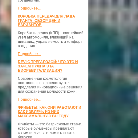
создаём мы.
Подробнее...
КОРОБКА ПЕРЕДАЧ ДЛЯ ЛАДА
ГРАНТА: ОБЗОР ЦЕН И
ВАРИАНТОВ
Коробка передач (КПП) – важнейший
узел автомобиля, влияющий на
динамику, управляемость и комфорт
вождения.
Подробнее...
REVI С ТРЕГАЛОЗОЙ: ЧТО ЭТО И
ЗАЧЕМ НУЖНА ЭТА
БИОРЕВИТАЛИЗАЦИЯ?
Современная косметология
постоянно совершенствуется,
предлагая инновационные решения
для сохранения молодости кожи.
Подробнее...
ФРИБЕТЫ: КАК ОНИ РАБОТАЮТ И
КАК ИЗВЛЕЧЬ ИЗ НИХ
МАКСИМАЛЬНУЮ ВЫГОДУ
Фрибеты — это безрисковые ставки,
которые букмекеры предлагают
своим пользователям в качестве
бонусов.