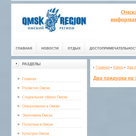
Омск
информац
ГЛАВНАЯ
НОВОСТИ
ОТДЫХ
ДОСТОПРИМЕЧАТЕЛЬНОС
РАЗДЕЛЫ
Главная
Юмор
Два 
Два придурка на 
Главная
Развитие Омска
Социальная сфера Омска
Образование в Омске
Экономика Омска
Политика в Омске
Культура Омска