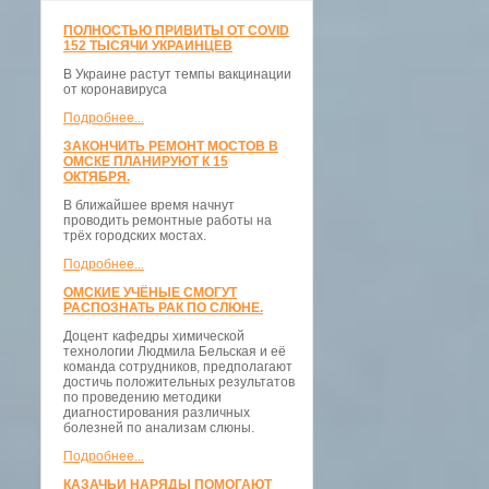
ПОЛНОСТЬЮ ПРИВИТЫ ОТ COVID
152 ТЫСЯЧИ УКРАИНЦЕВ
В Украине растут темпы вакцинации
от коронавируса
Подробнее...
ЗАКОНЧИТЬ РЕМОНТ МОСТОВ В
ОМСКЕ ПЛАНИРУЮТ К 15
ОКТЯБРЯ.
В ближайшее время начнут
проводить ремонтные работы на
трёх городских мостах.
Подробнее...
ОМСКИЕ УЧЁНЫЕ СМОГУТ
РАСПОЗНАТЬ РАК ПО СЛЮНЕ.
Доцент кафедры химической
технологии Людмила Бельская и её
команда сотрудников, предполагают
достичь положительных результатов
по проведению методики
диагностирования различных
болезней по анализам слюны.
Подробнее...
КАЗАЧЬИ НАРЯДЫ ПОМОГАЮТ