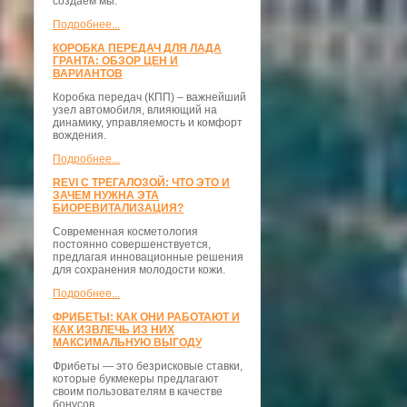
создаём мы.
Подробнее...
КОРОБКА ПЕРЕДАЧ ДЛЯ ЛАДА
ГРАНТА: ОБЗОР ЦЕН И
ВАРИАНТОВ
Коробка передач (КПП) – важнейший
узел автомобиля, влияющий на
динамику, управляемость и комфорт
вождения.
Подробнее...
REVI С ТРЕГАЛОЗОЙ: ЧТО ЭТО И
ЗАЧЕМ НУЖНА ЭТА
БИОРЕВИТАЛИЗАЦИЯ?
Современная косметология
постоянно совершенствуется,
предлагая инновационные решения
для сохранения молодости кожи.
Подробнее...
ФРИБЕТЫ: КАК ОНИ РАБОТАЮТ И
КАК ИЗВЛЕЧЬ ИЗ НИХ
МАКСИМАЛЬНУЮ ВЫГОДУ
Фрибеты — это безрисковые ставки,
которые букмекеры предлагают
своим пользователям в качестве
бонусов.