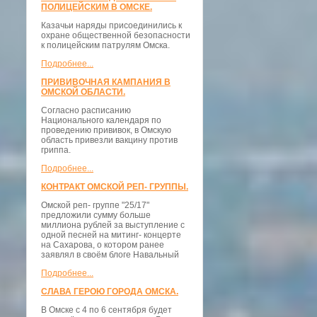
ПОЛИЦЕЙСКИМ В ОМСКЕ.
Казачьи наряды присоединились к
охране общественной безопасности
к полицейским патрулям Омска.
Подробнее...
ПРИВИВОЧНАЯ КАМПАНИЯ В
ОМСКОЙ ОБЛАСТИ.
Согласно расписанию
Национального календаря по
проведению прививок, в Омскую
область привезли вакцину против
гриппа.
Подробнее...
КОНТРАКТ ОМСКОЙ РЕП- ГРУППЫ.
Омской реп- группе "25/17"
предложили сумму больше
миллиона рублей за выступление с
одной песней на митинг- концерте
на Сахарова, о котором ранее
заявлял в своём блоге Навальный
Подробнее...
СЛАВА ГЕРОЮ ГОРОДА ОМСКА.
В Омске с 4 по 6 сентября будет