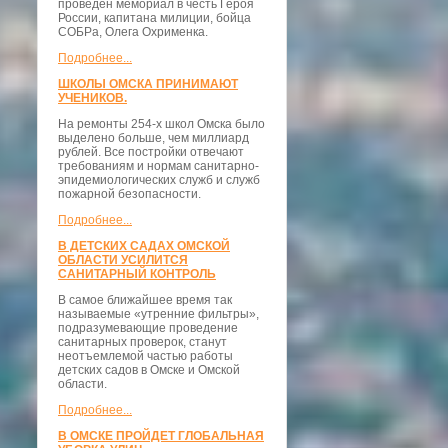
проведён мемориал в честь Героя
России, капитана милиции, бойца
СОБРа, Олега Охрименка.
Подробнее...
ШКОЛЫ ОМСКА ПРИНИМАЮТ
УЧЕНИКОВ.
На ремонты 254-х школ Омска было
выделено больше, чем миллиард
рублей. Все постройки отвечают
требованиям и нормам санитарно-
эпидемиологических служб и служб
пожарной безопасности.
Подробнее...
В ДЕТСКИХ САДАХ ОМСКОЙ
ОБЛАСТИ УСИЛИТСЯ
САНИТАРНЫЙ КОНТРОЛЬ
В самое ближайшее время так
называемые «утренние фильтры»,
подразумевающие проведение
санитарных проверок, станут
неотъемлемой частью работы
детских садов в Омске и Омской
области.
Подробнее...
В ОМСКЕ ПРОЙДЕТ ГЛОБАЛЬНАЯ