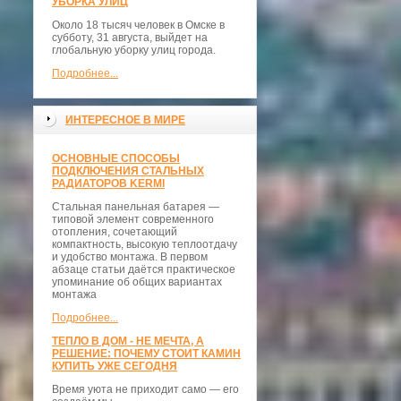
УБОРКА УЛИЦ
Около 18 тысяч человек в Омске в
субботу, 31 августа, выйдет на
глобальную уборку улиц города.
Подробнее...
ИНТЕРЕСНОЕ В МИРЕ
ОСНОВНЫЕ СПОСОБЫ
ПОДКЛЮЧЕНИЯ СТАЛЬНЫХ
РАДИАТОРОВ KERMI
Стальная панельная батарея —
типовой элемент современного
отопления, сочетающий
компактность, высокую теплоотдачу
и удобство монтажа. В первом
абзаце статьи даётся практическое
упоминание об общих вариантах
монтажа
Подробнее...
ТЕПЛО В ДОМ - НЕ МЕЧТА, А
РЕШЕНИЕ: ПОЧЕМУ СТОИТ КАМИН
КУПИТЬ УЖЕ СЕГОДНЯ
Время уюта не приходит само — его