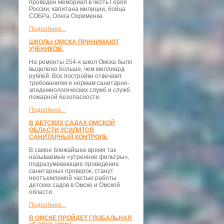
проведён мемориал в честь Героя
России, капитана милиции, бойца
СОБРа, Олега Охрименка.
Подробнее...
ШКОЛЫ ОМСКА ПРИНИМАЮТ
УЧЕНИКОВ.
На ремонты 254-х школ Омска было
выделено больше, чем миллиард
рублей. Все постройки отвечают
требованиям и нормам санитарно-
эпидемиологических служб и служб
пожарной безопасности.
Подробнее...
В ДЕТСКИХ САДАХ ОМСКОЙ
ОБЛАСТИ УСИЛИТСЯ
САНИТАРНЫЙ КОНТРОЛЬ
В самое ближайшее время так
называемые «утренние фильтры»,
подразумевающие проведение
санитарных проверок, станут
неотъемлемой частью работы
детских садов в Омске и Омской
области.
Подробнее...
В ОМСКЕ ПРОЙДЕТ ГЛОБАЛЬНАЯ