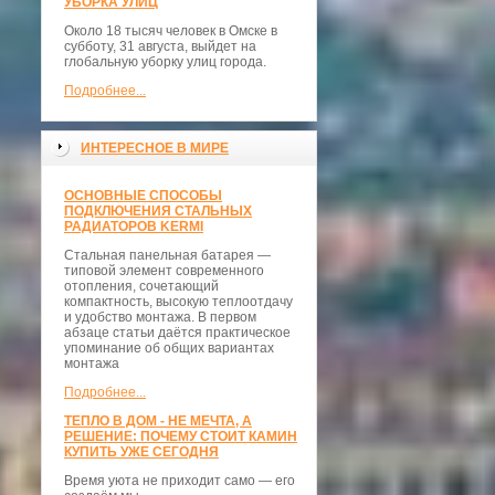
УБОРКА УЛИЦ
Около 18 тысяч человек в Омске в
субботу, 31 августа, выйдет на
глобальную уборку улиц города.
Подробнее...
ИНТЕРЕСНОЕ В МИРЕ
ОСНОВНЫЕ СПОСОБЫ
ПОДКЛЮЧЕНИЯ СТАЛЬНЫХ
РАДИАТОРОВ KERMI
Стальная панельная батарея —
типовой элемент современного
отопления, сочетающий
компактность, высокую теплоотдачу
и удобство монтажа. В первом
абзаце статьи даётся практическое
упоминание об общих вариантах
монтажа
Подробнее...
ТЕПЛО В ДОМ - НЕ МЕЧТА, А
РЕШЕНИЕ: ПОЧЕМУ СТОИТ КАМИН
КУПИТЬ УЖЕ СЕГОДНЯ
Время уюта не приходит само — его