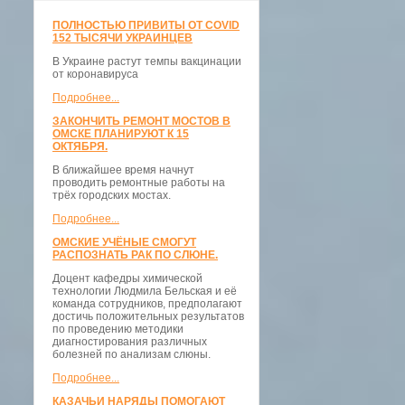
ПОЛНОСТЬЮ ПРИВИТЫ ОТ COVID
152 ТЫСЯЧИ УКРАИНЦЕВ
В Украине растут темпы вакцинации
от коронавируса
Подробнее...
ЗАКОНЧИТЬ РЕМОНТ МОСТОВ В
ОМСКЕ ПЛАНИРУЮТ К 15
ОКТЯБРЯ.
В ближайшее время начнут
проводить ремонтные работы на
трёх городских мостах.
Подробнее...
ОМСКИЕ УЧЁНЫЕ СМОГУТ
РАСПОЗНАТЬ РАК ПО СЛЮНЕ.
Доцент кафедры химической
технологии Людмила Бельская и её
команда сотрудников, предполагают
достичь положительных результатов
по проведению методики
диагностирования различных
болезней по анализам слюны.
Подробнее...
КАЗАЧЬИ НАРЯДЫ ПОМОГАЮТ