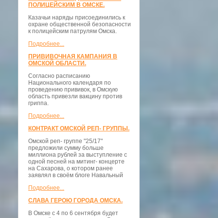
ПОЛИЦЕЙСКИМ В ОМСКЕ.
Казачьи наряды присоединились к
охране общественной безопасности
к полицейским патрулям Омска.
Подробнее...
ПРИВИВОЧНАЯ КАМПАНИЯ В
ОМСКОЙ ОБЛАСТИ.
Согласно расписанию
Национального календаря по
проведению прививок, в Омскую
область привезли вакцину против
гриппа.
Подробнее...
КОНТРАКТ ОМСКОЙ РЕП- ГРУППЫ.
Омской реп- группе "25/17"
предложили сумму больше
миллиона рублей за выступление с
одной песней на митинг- концерте
на Сахарова, о котором ранее
заявлял в своём блоге Навальный
Подробнее...
СЛАВА ГЕРОЮ ГОРОДА ОМСКА.
В Омске с 4 по 6 сентября будет