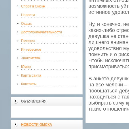
интимных отноше
возможность уйт
Спорт в Омске
истинное удовол
Новости
Ну, и конечно, н
Отдых
каких-либо стре
Достопримечательности
девушка не стан
Галерея
лишнего внимани
удовольствия му
Интересное
помнить и о рис
Знакомства
Чтобы исключать
присматриваться
Юмор
Карта сайта
В анкете девушк
на все мелочи –
Контакты
пообщаться деву
находиться с так
ОБЪЯВЛЕНИЯ
выбирать саму к
такие отношения
НОВОСТИ ОМСКА