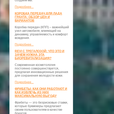
создаём мы.
Подробнее...
КОРОБКА ПЕРЕДАЧ ДЛЯ ЛАДА
ГРАНТА: ОБЗОР ЦЕН И
ВАРИАНТОВ
Коробка передач (КПП) – важнейший
узел автомобиля, влияющий на
динамику, управляемость и комфорт
вождения.
Подробнее...
REVI С ТРЕГАЛОЗОЙ: ЧТО ЭТО И
ЗАЧЕМ НУЖНА ЭТА
БИОРЕВИТАЛИЗАЦИЯ?
Современная косметология
постоянно совершенствуется,
предлагая инновационные решения
для сохранения молодости кожи.
Подробнее...
ФРИБЕТЫ: КАК ОНИ РАБОТАЮТ И
КАК ИЗВЛЕЧЬ ИЗ НИХ
МАКСИМАЛЬНУЮ ВЫГОДУ
Фрибеты — это безрисковые ставки,
которые букмекеры предлагают
своим пользователям в качестве
бонусов.