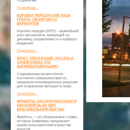
создаём мы.
Подробнее...
КОРОБКА ПЕРЕДАЧ ДЛЯ ЛАДА
ГРАНТА: ОБЗОР ЦЕН И
ВАРИАНТОВ
Коробка передач (КПП) – важнейший
узел автомобиля, влияющий на
динамику, управляемость и комфорт
вождения.
Подробнее...
REVI С ТРЕГАЛОЗОЙ: ЧТО ЭТО И
ЗАЧЕМ НУЖНА ЭТА
БИОРЕВИТАЛИЗАЦИЯ?
Современная косметология
постоянно совершенствуется,
предлагая инновационные решения
для сохранения молодости кожи.
Подробнее...
ФРИБЕТЫ: КАК ОНИ РАБОТАЮТ И
КАК ИЗВЛЕЧЬ ИЗ НИХ
МАКСИМАЛЬНУЮ ВЫГОДУ
Фрибеты — это безрисковые ставки,
которые букмекеры предлагают
своим пользователям в качестве
бонусов.