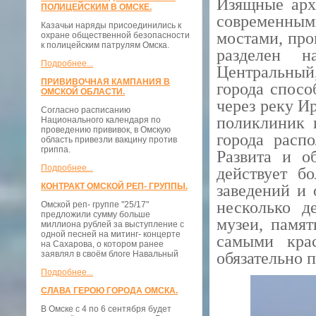
Изящные арх
ПОЛИЦЕЙСКИМ В ОМСКЕ.
современным
Казачьи наряды присоединились к
мостами, пр
охране общественной безопасности
к полицейским патрулям Омска.
разделен н
Подробнее...
Центральный
ПРИВИВОЧНАЯ КАМПАНИЯ В
города спосо
ОМСКОЙ ОБЛАСТИ.
через реку И
Согласно расписанию
поликлиник 
Национального календаря по
проведению прививок, в Омскую
города распо
область привезли вакцину против
гриппа.
Развита и о
Подробнее...
действует б
КОНТРАКТ ОМСКОЙ РЕП- ГРУППЫ.
заведений и 
несколько д
Омской реп- группе "25/17"
предложили сумму больше
музеи, памя
миллиона рублей за выступление с
одной песней на митинг- концерте
самыми кра
на Сахарова, о котором ранее
заявлял в своём блоге Навальный
обязательно 
Подробнее...
СЛАВА ГЕРОЮ ГОРОДА ОМСКА.
В Омске с 4 по 6 сентября будет