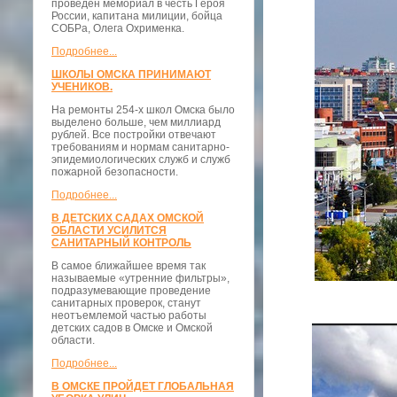
проведён мемориал в честь Героя
России, капитана милиции, бойца
СОБРа, Олега Охрименка.
Подробнее...
ШКОЛЫ ОМСКА ПРИНИМАЮТ
УЧЕНИКОВ.
На ремонты 254-х школ Омска было
выделено больше, чем миллиард
рублей. Все постройки отвечают
требованиям и нормам санитарно-
эпидемиологических служб и служб
пожарной безопасности.
Подробнее...
В ДЕТСКИХ САДАХ ОМСКОЙ
ОБЛАСТИ УСИЛИТСЯ
САНИТАРНЫЙ КОНТРОЛЬ
В самое ближайшее время так
называемые «утренние фильтры»,
подразумевающие проведение
санитарных проверок, станут
неотъемлемой частью работы
детских садов в Омске и Омской
области.
Подробнее...
В ОМСКЕ ПРОЙДЕТ ГЛОБАЛЬНАЯ