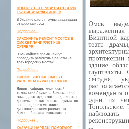
ПОЛНОСТЬЮ ПРИВИТЫ ОТ COVID
152 ТЫСЯЧИ УКРАИНЦЕВ
В Украине растут темпы вакцинации
Омск выдел
от коронавируса
выраженная 
Подробнее...
Визитной ка
ЗАКОНЧИТЬ РЕМОНТ МОСТОВ В
ОМСКЕ ПЛАНИРУЮТ К 15
театр драмы
ОКТЯБРЯ.
архитектурн
В ближайшее время начнут
протяжении м
проводить ремонтные работы на
трёх городских мостах.
здание обла
Подробнее...
гауптвахты.
ОМСКИЕ УЧЁНЫЕ СМОГУТ
сегодня, у
РАСПОЗНАТЬ РАК ПО СЛЮНЕ.
располагае
Доцент кафедры химической
коменданта о
технологии Людмила Бельская и её
команда сотрудников, предполагают
одни из че
достичь положительных результатов
по проведению методики
Топольские. 
диагностирования различных
наблюдать 
болезней по анализам слюны.
реконструкци
Подробнее...
КАЗАЧЬИ НАРЯДЫ ПОМОГАЮТ