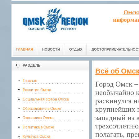
Омск
информац
ГЛАВНАЯ
НОВОСТИ
ОТДЫХ
ДОСТОПРИМЕЧАТЕЛЬНОС
РАЗДЕЛЫ
Всё об Омск
Главная
Город Омск –
Развитие Омска
необычайно к
раскинулся н
Социальная сфера Омска
крупнейших г
Образование в Омске
западный из 
Экономика Омска
трехсотлетню
Политика в Омске
полагать, пр
Культура Омска