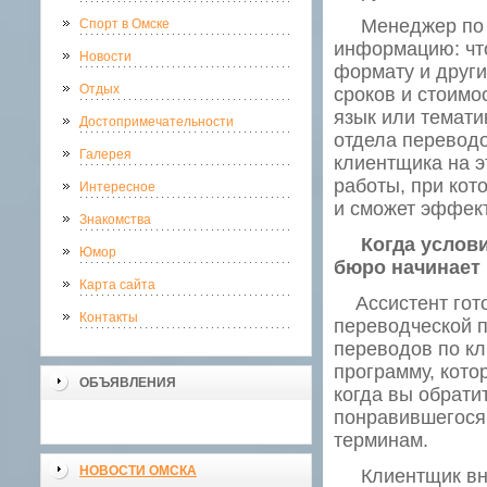
Менеджер по ра
Спорт в Омске
информацию: что
Новости
формату и други
Отдых
сроков и стоимо
язык или темати
Достопримечательности
отдела переводо
Галерея
клиентщика на э
работы, при кот
Интересное
и сможет эффект
Знакомства
Когда условия
Юмор
бюро начинает 
Карта сайта
Ассистент готов
Контакты
переводческой п
переводов по кл
программу, кото
ОБЪЯВЛЕНИЯ
когда вы обрати
понравившегося
терминам.
НОВОСТИ ОМСКА
Клиентщик внос