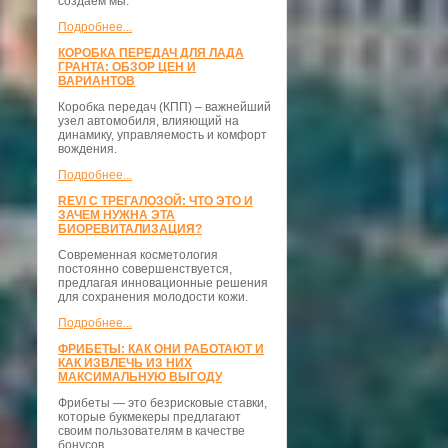
создаём мы.
Подробнее...
КОРОБКА ПЕРЕДАЧ ДЛЯ ЛАДА
ГРАНТА: ОБЗОР ЦЕН И
ВАРИАНТОВ
Коробка передач (КПП) – важнейший
узел автомобиля, влияющий на
динамику, управляемость и комфорт
вождения.
Подробнее...
REVI С ТРЕГАЛОЗОЙ: ЧТО ЭТО И
ЗАЧЕМ НУЖНА ЭТА
БИОРЕВИТАЛИЗАЦИЯ?
Современная косметология
постоянно совершенствуется,
предлагая инновационные решения
для сохранения молодости кожи.
Подробнее...
ФРИБЕТЫ: КАК ОНИ РАБОТАЮТ И
КАК ИЗВЛЕЧЬ ИЗ НИХ
МАКСИМАЛЬНУЮ ВЫГОДУ
Фрибеты — это безрисковые ставки,
которые букмекеры предлагают
своим пользователям в качестве
бонусов.