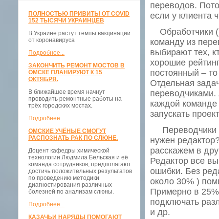
переводов. Пото
ПОЛНОСТЬЮ ПРИВИТЫ ОТ COVID
если у клиента ч
152 ТЫСЯЧИ УКРАИНЦЕВ
Обработчики (м
В Украине растут темпы вакцинации
от коронавируса
команду из пере
выбирают тех, к
Подробнее...
хорошие рейтинг
ЗАКОНЧИТЬ РЕМОНТ МОСТОВ В
постоянный – то
ОМСКЕ ПЛАНИРУЮТ К 15
ОКТЯБРЯ.
Отдельная задач
В ближайшее время начнут
переводчиками. 
проводить ремонтные работы на
каждой команде 
трёх городских мостах.
запускать проек
Подробнее...
Переводчики и 
ОМСКИЕ УЧЁНЫЕ СМОГУТ
РАСПОЗНАТЬ РАК ПО СЛЮНЕ.
нужен редактор?
расскажем в дру
Доцент кафедры химической
технологии Людмила Бельская и её
Редактор все вы
команда сотрудников, предполагают
ошибки. Без ред
достичь положительных результатов
по проведению методики
около 30% ) пом
диагностирования различных
Примерно в 25%
болезней по анализам слюны.
подключать разл
Подробнее...
и др.
КАЗАЧЬИ НАРЯДЫ ПОМОГАЮТ