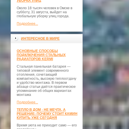
УБОРКА УЛИЦ
Около 18 тысяч человек в Омске в
субботу, 31 августа, выйдет на
глобальную уборку улиц города.
Подробнее...
ИНТЕРЕСНОЕ В МИРЕ
ОСНОВНЫЕ СПОСОБЫ
ПОДКЛЮЧЕНИЯ СТАЛЬНЫХ
РАДИАТОРОВ KERMI
Стальная панельная батарея —
типовой элемент современного
отопления, сочетающий
компактность, высокую теплоотдачу
и удобство монтажа. В первом
абзаце статьи даётся практическое
упоминание об общих вариантах
монтажа
Подробнее...
ТЕПЛО В ДОМ - НЕ МЕЧТА, А
РЕШЕНИЕ: ПОЧЕМУ СТОИТ КАМИН
КУПИТЬ УЖЕ СЕГОДНЯ
Время уюта не приходит само — его