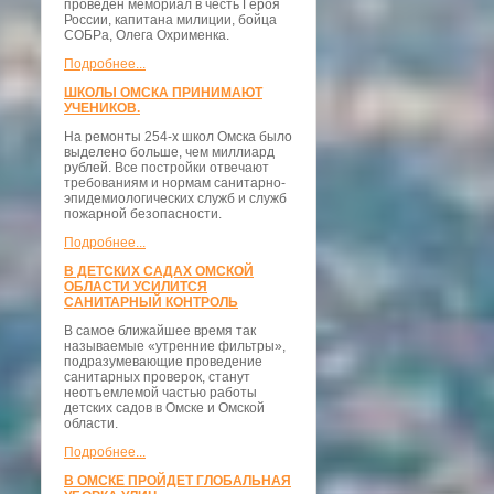
проведён мемориал в честь Героя
России, капитана милиции, бойца
СОБРа, Олега Охрименка.
Подробнее...
ШКОЛЫ ОМСКА ПРИНИМАЮТ
УЧЕНИКОВ.
На ремонты 254-х школ Омска было
выделено больше, чем миллиард
рублей. Все постройки отвечают
требованиям и нормам санитарно-
эпидемиологических служб и служб
пожарной безопасности.
Подробнее...
В ДЕТСКИХ САДАХ ОМСКОЙ
ОБЛАСТИ УСИЛИТСЯ
САНИТАРНЫЙ КОНТРОЛЬ
В самое ближайшее время так
называемые «утренние фильтры»,
подразумевающие проведение
санитарных проверок, станут
неотъемлемой частью работы
детских садов в Омске и Омской
области.
Подробнее...
В ОМСКЕ ПРОЙДЕТ ГЛОБАЛЬНАЯ