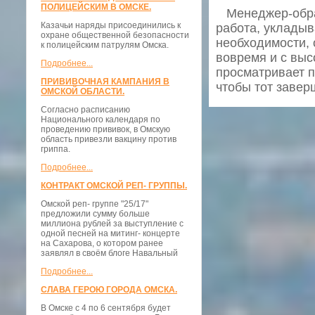
ПОЛИЦЕЙСКИМ В ОМСКЕ.
Менеджер-обраб
Казачьи наряды присоединились к
работа, укладыв
охране общественной безопасности
необходимости, 
к полицейским патрулям Омска.
вовремя и с выс
Подробнее...
просматривает п
ПРИВИВОЧНАЯ КАМПАНИЯ В
чтобы тот завер
ОМСКОЙ ОБЛАСТИ.
Согласно расписанию
Национального календаря по
проведению прививок, в Омскую
область привезли вакцину против
гриппа.
Подробнее...
КОНТРАКТ ОМСКОЙ РЕП- ГРУППЫ.
Омской реп- группе "25/17"
предложили сумму больше
миллиона рублей за выступление с
одной песней на митинг- концерте
на Сахарова, о котором ранее
заявлял в своём блоге Навальный
Подробнее...
СЛАВА ГЕРОЮ ГОРОДА ОМСКА.
В Омске с 4 по 6 сентября будет