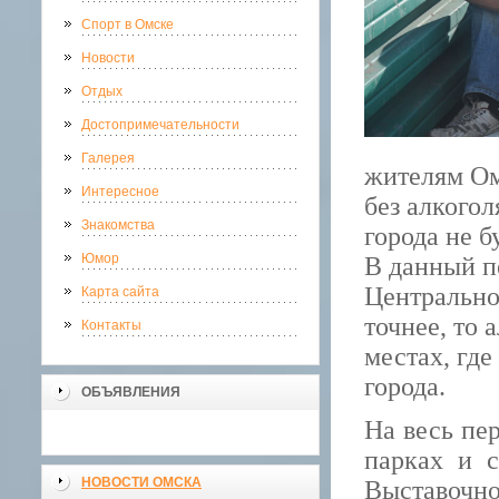
Спорт в Омске
Новости
Отдых
Достопримечательности
Галерея
жителям Ом
Интересное
без алкогол
Знакомства
города не б
Юмор
В данный п
Центральног
Карта сайта
точнее, то 
Контакты
местах, гд
города.
ОБЪЯВЛЕНИЯ
На весь пе
парках и с
НОВОСТИ ОМСКА
Выставочн