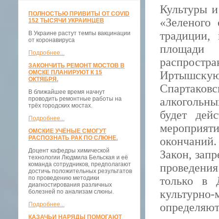
Культуры и
ПОЛНОСТЬЮ ПРИВИТЫ ОТ COVID
«Зеленого
152 ТЫСЯЧИ УКРАИНЦЕВ
традиции,
В Украине растут темпы вакцинации
от коронавируса
площади
Подробнее...
распростра
ЗАКОНЧИТЬ РЕМОНТ МОСТОВ В
ОМСКЕ ПЛАНИРУЮТ К 15
Иртышскую 
ОКТЯБРЯ.
Спартаковс
В ближайшее время начнут
проводить ремонтные работы на
алкогольн
трёх городских мостах.
будет дей
Подробнее...
мероприят
ОМСКИЕ УЧЁНЫЕ СМОГУТ
РАСПОЗНАТЬ РАК ПО СЛЮНЕ.
окончаний.
Доцент кафедры химической
Закон, зап
технологии Людмила Бельская и её
команда сотрудников, предполагают
проведения
достичь положительных результатов
по проведению методики
только в 
диагностирования различных
культурно-
болезней по анализам слюны.
Подробнее...
определяют
КАЗАЧЬИ НАРЯДЫ ПОМОГАЮТ