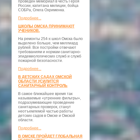
проведён мемориал в честь Героя
России, капитана милиции, бойца
СОБРа, Олега Охрименка.
Подробнее...
ШКОЛЫ ОМСКА ПРИНИМАЮТ
УЧЕНИКОВ.
На ремонты 254-х школ Омска было
выделено больше, чем миллиард
рублей. Все постройки отвечают
требованиям и нормам санитарно-
эпидемиологических служб и служб
пожарной безопасности.
Подробнее...
В ДЕТСКИХ САДАХ ОМСКОЙ
ОБЛАСТИ УСИЛИТСЯ
САНИТАРНЫЙ КОНТРОЛЬ
В самое ближайшее время так
называемые «утренние фильтры»,
подразумевающие проведение
санитарных проверок, станут
неотъемлемой частью работы
детских садов в Омске и Омской
области.
Подробнее...
В ОМСКЕ ПРОЙДЕТ ГЛОБАЛЬНАЯ