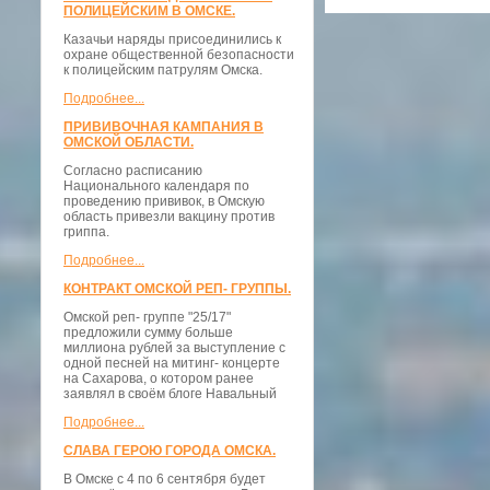
ПОЛИЦЕЙСКИМ В ОМСКЕ.
Казачьи наряды присоединились к
охране общественной безопасности
к полицейским патрулям Омска.
Подробнее...
ПРИВИВОЧНАЯ КАМПАНИЯ В
ОМСКОЙ ОБЛАСТИ.
Согласно расписанию
Национального календаря по
проведению прививок, в Омскую
область привезли вакцину против
гриппа.
Подробнее...
КОНТРАКТ ОМСКОЙ РЕП- ГРУППЫ.
Омской реп- группе "25/17"
предложили сумму больше
миллиона рублей за выступление с
одной песней на митинг- концерте
на Сахарова, о котором ранее
заявлял в своём блоге Навальный
Подробнее...
СЛАВА ГЕРОЮ ГОРОДА ОМСКА.
В Омске с 4 по 6 сентября будет