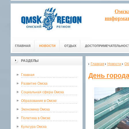
Омск
информац
ГЛАВНАЯ
НОВОСТИ
ОТДЫХ
ДОСТОПРИМЕЧАТЕЛЬНОС
РАЗДЕЛЫ
Главная
Новости
Об
День города
Главная
Развитие Омска
Социальная сфера Омска
Образование в Омске
Экономика Омска
Политика в Омске
Культура Омска