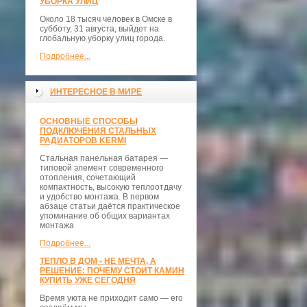
УБОРКА УЛИЦ
Около 18 тысяч человек в Омске в
субботу, 31 августа, выйдет на
глобальную уборку улиц города.
Подробнее...
ИНТЕРЕСНОЕ В МИРЕ
ОСНОВНЫЕ СПОСОБЫ
ПОДКЛЮЧЕНИЯ СТАЛЬНЫХ
РАДИАТОРОВ KERMI
Стальная панельная батарея —
типовой элемент современного
отопления, сочетающий
компактность, высокую теплоотдачу
и удобство монтажа. В первом
абзаце статьи даётся практическое
упоминание об общих вариантах
монтажа
Подробнее...
ТЕПЛО В ДОМ - НЕ МЕЧТА, А
РЕШЕНИЕ: ПОЧЕМУ СТОИТ КАМИН
КУПИТЬ УЖЕ СЕГОДНЯ
Время уюта не приходит само — его