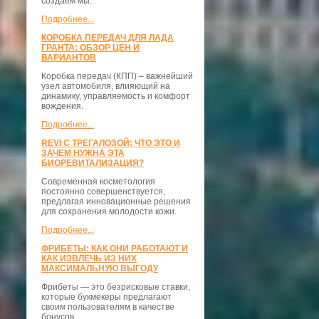
создаём мы.
Подробнее...
КОРОБКА ПЕРЕДАЧ ДЛЯ ЛАДА
ГРАНТА: ОБЗОР ЦЕН И
ВАРИАНТОВ
Коробка передач (КПП) – важнейший
узел автомобиля, влияющий на
динамику, управляемость и комфорт
вождения.
Подробнее...
REVI С ТРЕГАЛОЗОЙ: ЧТО ЭТО И
ЗАЧЕМ НУЖНА ЭТА
БИОРЕВИТАЛИЗАЦИЯ?
Современная косметология
постоянно совершенствуется,
предлагая инновационные решения
для сохранения молодости кожи.
Подробнее...
ФРИБЕТЫ: КАК ОНИ РАБОТАЮТ И
КАК ИЗВЛЕЧЬ ИЗ НИХ
МАКСИМАЛЬНУЮ ВЫГОДУ
Фрибеты — это безрисковые ставки,
которые букмекеры предлагают
своим пользователям в качестве
бонусов.