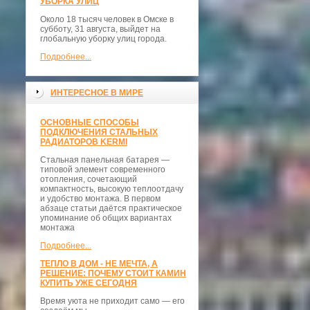
УБОРКА УЛИЦ
Около 18 тысяч человек в Омске в
субботу, 31 августа, выйдет на
глобальную уборку улиц города.
Подробнее...
ИНТЕРЕСНОЕ В МИРЕ
ОСНОВНЫЕ СПОСОБЫ
ПОДКЛЮЧЕНИЯ СТАЛЬНЫХ
РАДИАТОРОВ KERMI
Стальная панельная батарея —
типовой элемент современного
отопления, сочетающий
компактность, высокую теплоотдачу
и удобство монтажа. В первом
абзаце статьи даётся практическое
упоминание об общих вариантах
монтажа
Подробнее...
ТЕПЛО В ДОМ - НЕ МЕЧТА, А
РЕШЕНИЕ: ПОЧЕМУ СТОИТ КАМИН
КУПИТЬ УЖЕ СЕГОДНЯ
Время уюта не приходит само — его