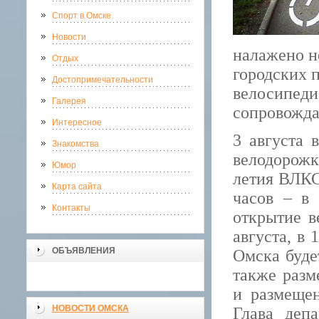
Спорт в Омске
Новости
налажено н
Отдых
городских 
Достопримечательности
велосипедис
Галерея
сопровожда
Интересное
3 августа 
Знакомства
велодорожки
Юмор
летия ВЛКСМ
Карта сайта
часов – в
Контакты
открытие в
августа, в
ОБЪЯВЛЕНИЯ
Омска буде
также разм
и размещен
НОВОСТИ ОМСКА
Глава деп