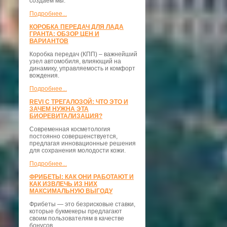
создаём мы.
Подробнее...
КОРОБКА ПЕРЕДАЧ ДЛЯ ЛАДА
ГРАНТА: ОБЗОР ЦЕН И
ВАРИАНТОВ
Коробка передач (КПП) – важнейший
узел автомобиля, влияющий на
динамику, управляемость и комфорт
вождения.
Подробнее...
REVI С ТРЕГАЛОЗОЙ: ЧТО ЭТО И
ЗАЧЕМ НУЖНА ЭТА
БИОРЕВИТАЛИЗАЦИЯ?
Современная косметология
постоянно совершенствуется,
предлагая инновационные решения
для сохранения молодости кожи.
Подробнее...
ФРИБЕТЫ: КАК ОНИ РАБОТАЮТ И
КАК ИЗВЛЕЧЬ ИЗ НИХ
МАКСИМАЛЬНУЮ ВЫГОДУ
Фрибеты — это безрисковые ставки,
которые букмекеры предлагают
своим пользователям в качестве
бонусов.