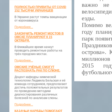
важно не 
ПОЛНОСТЬЮ ПРИВИТЫ ОТ COVID
велосипеди
152 ТЫСЯЧИ УКРАИНЦЕВ
езды.
В Украине растут темпы вакцинации
от коронавируса
Помимо ве
Подробнее...
году плани
ЗАКОНЧИТЬ РЕМОНТ МОСТОВ В
ОМСКЕ ПЛАНИРУЮТ К 15
парк появит
ОКТЯБРЯ.
Праздников
В ближайшее время начнут
проводить ремонтные работы на
острова». 
трёх городских мостах.
миллионов 
Подробнее...
2015 год
ОМСКИЕ УЧЁНЫЕ СМОГУТ
РАСПОЗНАТЬ РАК ПО СЛЮНЕ.
футбольног
Доцент кафедры химической
технологии Людмила Бельская и её
команда сотрудников, предполагают
достичь положительных результатов
по проведению методики
диагностирования различных
болезней по анализам слюны.
Подробнее...
КАЗАЧЬИ НАРЯДЫ ПОМОГАЮТ