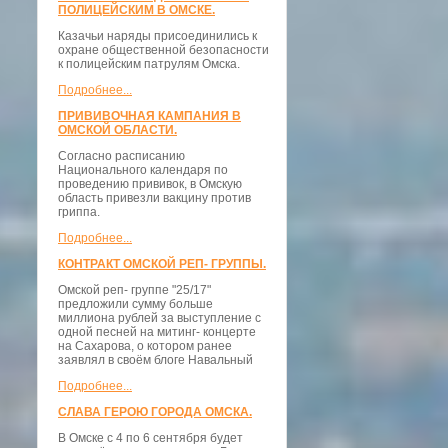
ПОЛИЦЕЙСКИМ В ОМСКЕ.
Казачьи наряды присоединились к
охране общественной безопасности
к полицейским патрулям Омска.
Подробнее...
ПРИВИВОЧНАЯ КАМПАНИЯ В
ОМСКОЙ ОБЛАСТИ.
Согласно расписанию
Национального календаря по
проведению прививок, в Омскую
область привезли вакцину против
гриппа.
Подробнее...
КОНТРАКТ ОМСКОЙ РЕП- ГРУППЫ.
Омской реп- группе "25/17"
предложили сумму больше
миллиона рублей за выступление с
одной песней на митинг- концерте
на Сахарова, о котором ранее
заявлял в своём блоге Навальный
Подробнее...
СЛАВА ГЕРОЮ ГОРОДА ОМСКА.
В Омске с 4 по 6 сентября будет