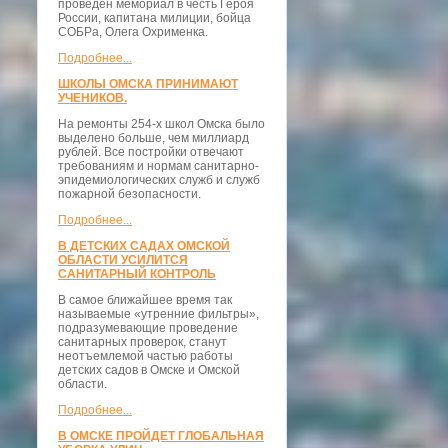
проведён мемориал в честь Героя
России, капитана милиции, бойца
СОБРа, Олега Охрименка.
Подробнее...
ШКОЛЫ ОМСКА ПРИНИМАЮТ
УЧЕНИКОВ.
На ремонты 254-х школ Омска было
выделено больше, чем миллиард
рублей. Все постройки отвечают
требованиям и нормам санитарно-
эпидемиологических служб и служб
пожарной безопасности.
Подробнее...
В ДЕТСКИХ САДАХ ОМСКОЙ
ОБЛАСТИ УСИЛИТСЯ
САНИТАРНЫЙ КОНТРОЛЬ
В самое ближайшее время так
называемые «утренние фильтры»,
подразумевающие проведение
санитарных проверок, станут
неотъемлемой частью работы
детских садов в Омске и Омской
области.
Подробнее...
В ОМСКЕ ПРОЙДЕТ ГЛОБАЛЬНАЯ