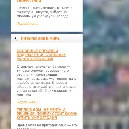
УБОРКА УЛИЦ
Около 18 тысяч человек в Омске в
субботу, 31 августа, выйдет на
глобальную уборку улиц города.
Подробнее...
ИНТЕРЕСНОЕ В МИРЕ
ОСНОВНЫЕ СПОСОБЫ
ПОДКЛЮЧЕНИЯ СТАЛЬНЫХ
РАДИАТОРОВ KERMI
Стальная панельная батарея —
типовой элемент современного
отопления, сочетающий
компактность, высокую теплоотдачу
и удобство монтажа. В первом
абзаце статьи даётся практическое
упоминание об общих вариантах
монтажа
Подробнее...
ТЕПЛО В ДОМ - НЕ МЕЧТА, А
РЕШЕНИЕ: ПОЧЕМУ СТОИТ КАМИН
КУПИТЬ УЖЕ СЕГОДНЯ
Время уюта не приходит само — его