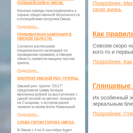
Подробнее: Меня
ПОЛИЦЕЙСКИМ В ОМСКЕ.
свою жизнь
Казачьи наряды присоединились к
охране общественной безопасности
к полицейским патрулям Омска.
Подробнее...
Как правил
ПРИВИВОЧНАЯ КАМПАНИЯ В
ОМСКОЙ ОБЛАСТИ.
Совсем скоро на
Согласно расписанию
Национального календаря по
кого-то и первы
проведению прививок, в Омскую
область привезли вакцину против
Подробнее: Как
гриппа.
Подробнее...
КОНТРАКТ ОМСКОЙ РЕП- ГРУППЫ.
Глянцевые д
Омской реп- группе "25/17"
предложили сумму больше
миллиона рублей за выступление с
Их особенный э
одной песней на митинг- концерте
на Сахарова, о котором ранее
зеркальным бле
заявлял в своём блоге Навальный
Подробнее: Гля
Подробнее...
СЛАВА ГЕРОЮ ГОРОДА ОМСКА.
В Омске с 4 по 6 сентября будет