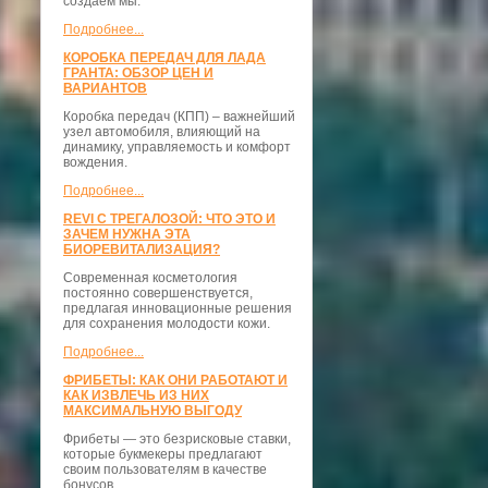
создаём мы.
Подробнее...
КОРОБКА ПЕРЕДАЧ ДЛЯ ЛАДА
ГРАНТА: ОБЗОР ЦЕН И
ВАРИАНТОВ
Коробка передач (КПП) – важнейший
узел автомобиля, влияющий на
динамику, управляемость и комфорт
вождения.
Подробнее...
REVI С ТРЕГАЛОЗОЙ: ЧТО ЭТО И
ЗАЧЕМ НУЖНА ЭТА
БИОРЕВИТАЛИЗАЦИЯ?
Современная косметология
постоянно совершенствуется,
предлагая инновационные решения
для сохранения молодости кожи.
Подробнее...
ФРИБЕТЫ: КАК ОНИ РАБОТАЮТ И
КАК ИЗВЛЕЧЬ ИЗ НИХ
МАКСИМАЛЬНУЮ ВЫГОДУ
Фрибеты — это безрисковые ставки,
которые букмекеры предлагают
своим пользователям в качестве
бонусов.