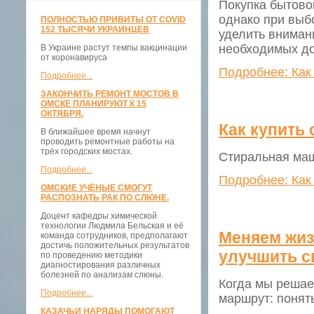
Покупка бытово
однако при выб
ПОЛНОСТЬЮ ПРИВИТЫ ОТ COVID
152 ТЫСЯЧИ УКРАИНЦЕВ
уделить вниман
необходимых д
В Украине растут темпы вакцинации
от коронавируса
Подробнее: Как
Подробнее...
ЗАКОНЧИТЬ РЕМОНТ МОСТОВ В
ОМСКЕ ПЛАНИРУЮТ К 15
ОКТЯБРЯ.
Как купить
В ближайшее время начнут
проводить ремонтные работы на
трёх городских мостах.
Стиральная маш
Подробнее...
Подробнее: Как
ОМСКИЕ УЧЁНЫЕ СМОГУТ
РАСПОЗНАТЬ РАК ПО СЛЮНЕ.
Доцент кафедры химической
технологии Людмила Бельская и её
Меняем жизн
команда сотрудников, предполагают
достичь положительных результатов
улучшить с
по проведению методики
диагностирования различных
болезней по анализам слюны.
Когда мы решае
Подробнее...
маршрут: понять
КАЗАЧЬИ НАРЯДЫ ПОМОГАЮТ