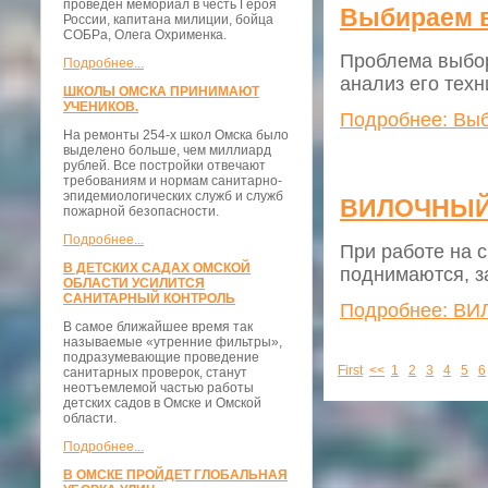
проведён мемориал в честь Героя
Выбираем в
России, капитана милиции, бойца
СОБРа, Олега Охрименка.
Проблема выбор
Подробнее...
анализ его тех
ШКОЛЫ ОМСКА ПРИНИМАЮТ
УЧЕНИКОВ.
Подробнее: Выб
На ремонты 254-х школ Омска было
выделено больше, чем миллиард
рублей. Все постройки отвечают
требованиям и нормам санитарно-
эпидемиологических служб и служб
ВИЛОЧНЫЙ
пожарной безопасности.
Подробнее...
При работе на 
В ДЕТСКИХ САДАХ ОМСКОЙ
поднимаются, з
ОБЛАСТИ УСИЛИТСЯ
САНИТАРНЫЙ КОНТРОЛЬ
Подробнее: В
В самое ближайшее время так
называемые «утренние фильтры»,
подразумевающие проведение
First
<<
1
2
3
4
5
6
санитарных проверок, станут
неотъемлемой частью работы
детских садов в Омске и Омской
области.
Подробнее...
В ОМСКЕ ПРОЙДЕТ ГЛОБАЛЬНАЯ